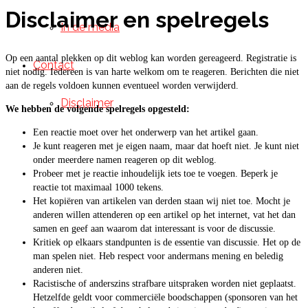
Disclaimer en spelregels
In de media
Op een aantal plekken op dit weblog kan worden gereageerd. Registratie is
Contact
niet nodig. Iedereen is van harte welkom om te reageren. Berichten die niet
aan de regels voldoen kunnen eventueel worden verwijderd.
Disclaimer
We hebben de volgende spelregels opgesteld:
Een reactie moet over het onderwerp van het artikel gaan.
Je kunt reageren met je eigen naam, maar dat hoeft niet. Je kunt niet
onder meerdere namen reageren op dit weblog.
Probeer met je reactie inhoudelijk iets toe te voegen. Beperk je
reactie tot maximaal 1000 tekens.
Het kopiëren van artikelen van derden staan wij niet toe. Mocht je
anderen willen attenderen op een artikel op het internet, vat het dan
samen en geef aan waarom dat interessant is voor de discussie.
Kritiek op elkaars standpunten is de essentie van discussie. Het op de
man spelen niet. Heb respect voor andermans mening en beledig
anderen niet.
Racistische of anderszins strafbare uitspraken worden niet geplaatst.
Hetzelfde geldt voor commerciële boodschappen (sponsoren van het