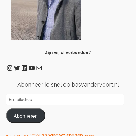
Zijn wij al verbonden?
Instagram
Twitter
LinkedIn
YouTube
E-mail
Abonneer je snel op basvandervoort.nl
E-
mailadres
Abonneren
Aangepast sporten
2024
#GR2018
1 mei
Albanië