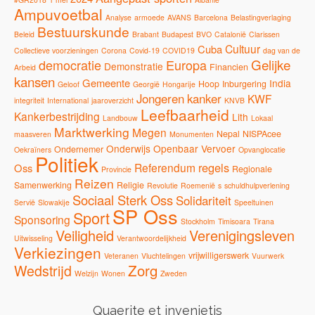
Ampuvoetbal
Analyse
armoede
AVANS
Barcelona
Belastingverlaging
Bestuurskunde
Beleid
Brabant
Budapest
BVO
Catalonië
Clarissen
Cultuur
Cuba
Collectieve voorzieningen
Corona
Covid-19
COVID19
dag van de
Gelijke
democratie
Europa
Demonstratie
Financien
Arbeid
kansen
Gemeente
India
Hoop
Inburgering
Geloof
Georgië
Hongarije
Jongeren
kanker
KWF
integriteit
International
jaaroverzicht
KNVB
Leefbaarheid
Kankerbestrijding
Lith
Landbouw
Lokaal
Marktwerking
Megen
Nepal
NISPAcee
maasveren
Monumenten
Onderwijs
Openbaar Vervoer
Ondernemer
Oekraïners
Opvanglocatie
Politiek
regels
Referendum
Oss
Regionale
Provincie
Reizen
Samenwerking
Religie
Revolutie
Roemenië
s
schuldhulpverlening
Sociaal Sterk Oss
Solidariteit
Servië
Slowakije
Speeltuinen
SP Oss
Sport
Sponsoring
Stockholm
Timisoara
Tirana
Veiligheid
Verenigingsleven
Uitwisseling
Verantwoordelijkheid
Verkiezingen
vrijwilligerswerk
Veteranen
Vluchtelingen
Vuurwerk
Zorg
Wedstrijd
Welzijn
Wonen
Zweden
Quaerite et invenietis