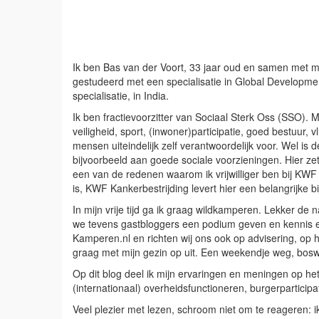
Ik ben Bas van der Voort, 33 jaar oud en samen met 
gestudeerd met een specialisatie in Global Developmen
specialisatie, in India.
Ik ben fractievoorzitter van Sociaal Sterk Oss (SSO). 
veiligheid, sport, (inwoner)participatie, goed bestuur,
mensen uiteindelijk zelf verantwoordelijk voor. Wel i
bijvoorbeeld aan goede sociale voorzieningen. Hier zet 
een van de redenen waarom ik vrijwilliger ben bij KWF
is, KWF Kankerbestrijding levert hier een belangrijke 
In mijn vrije tijd ga ik graag wildkamperen. Lekker d
we tevens gastbloggers een podium geven en kennis en
Kamperen.nl en richten wij ons ook op advisering, op he
graag met mijn gezin op uit. Een weekendje weg, boswan
Op dit blog deel ik mijn ervaringen en meningen op het
(internationaal) overheidsfunctioneren, burgerparticipati
Veel plezier met lezen, schroom niet om te reageren: i