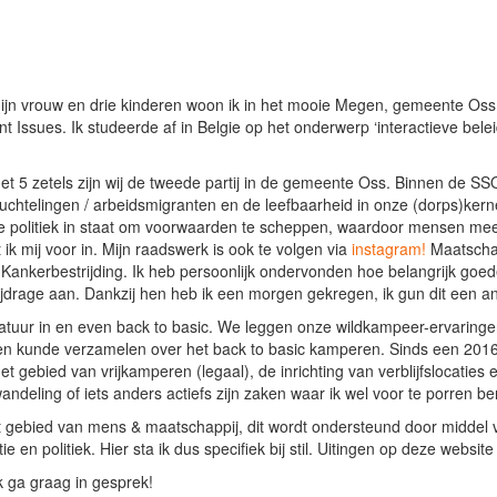
mijn vrouw en drie kinderen woon ik in het mooie Megen, gemeente O
t Issues. Ik studeerde af in Belgie op het onderwerp ‘interactieve bel
Met 5 zetels zijn wij de tweede partij in de gemeente Oss. Binnen de SS
 vluchtelingen / arbeidsmigranten en de leefbaarheid in onze (dorps)ker
s de politiek in staat om voorwaarden te scheppen, waardoor mensen me
ik mij voor in. Mijn raadswerk is ook te volgen via
instagram!
Maatschap
 Kankerbestrijding. Ik heb persoonlijk ondervonden hoe belangrijk goed
bijdrage aan. Dankzij hen heb ik een morgen gekregen, ik gun dit een a
e natuur in en even back to basic. We leggen onze wildkampeer-ervaring
 kunde verzamelen over het back to basic kamperen. Sinds een 2016 is
t gebied van vrijkamperen (legaal), de inrichting van verblijfslocaties 
deling of iets anders actiefs zijn zaken waar ik wel voor te porren be
 gebied van mens & maatschappij, dit wordt ondersteund door middel van
e en politiek. Hier sta ik dus specifiek bij stil. Uitingen op deze websit
k ga graag in gesprek!