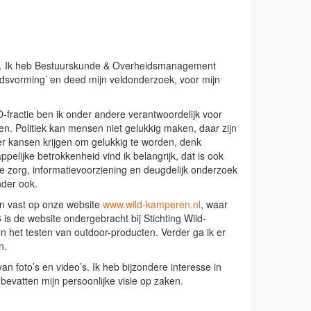
ss. Ik heb Bestuurskunde & Overheidsmanagement
eidsvorming’ en deed mijn veldonderzoek, voor mijn
O-fractie ben ik onder andere verantwoordelijk voor
nen. Politiek kan mensen niet gelukkig maken, daar zijn
er kansen krijgen om gelukkig te worden, denk
pelijke betrokkenheid vind ik belangrijk, dat is ook
e zorg, informatievoorziening en deugdelijk onderzoek
nder ook.
en vast op onze website
www.wild-kamperen.nl
, waar
 de website ondergebracht bij Stichting Wild-
en het testen van outdoor-producten. Verder ga ik er
n.
 foto’s en video’s. Ik heb bijzondere interesse in
e bevatten mijn persoonlijke visie op zaken.