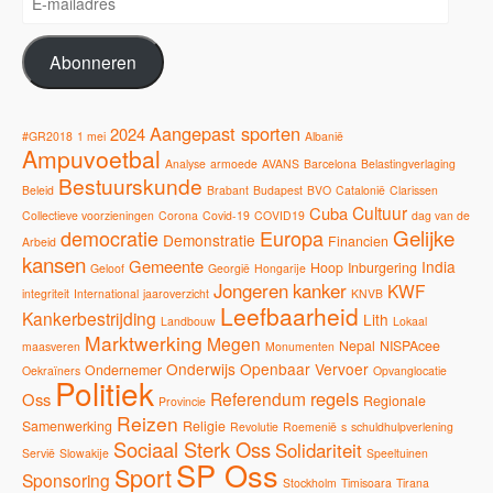
mailadres
Abonneren
Aangepast sporten
2024
#GR2018
1 mei
Albanië
Ampuvoetbal
Analyse
armoede
AVANS
Barcelona
Belastingverlaging
Bestuurskunde
Beleid
Brabant
Budapest
BVO
Catalonië
Clarissen
Cultuur
Cuba
Collectieve voorzieningen
Corona
Covid-19
COVID19
dag van de
Gelijke
democratie
Europa
Demonstratie
Financien
Arbeid
kansen
Gemeente
India
Hoop
Inburgering
Geloof
Georgië
Hongarije
Jongeren
kanker
KWF
integriteit
International
jaaroverzicht
KNVB
Leefbaarheid
Kankerbestrijding
Lith
Landbouw
Lokaal
Marktwerking
Megen
Nepal
NISPAcee
maasveren
Monumenten
Onderwijs
Openbaar Vervoer
Ondernemer
Oekraïners
Opvanglocatie
Politiek
regels
Referendum
Oss
Regionale
Provincie
Reizen
Samenwerking
Religie
Revolutie
Roemenië
s
schuldhulpverlening
Sociaal Sterk Oss
Solidariteit
Servië
Slowakije
Speeltuinen
SP Oss
Sport
Sponsoring
Stockholm
Timisoara
Tirana