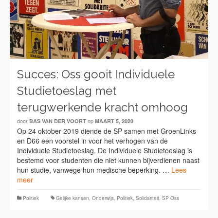
Succes: Oss gooit Individuele
Studietoeslag met
terugwerkende kracht omhoog
door
op
BAS VAN DER VOORT
MAART 5, 2020
Op 24 oktober 2019 diende de SP samen met GroenLinks
en D66 een voorstel in voor het verhogen van de
Individuele Studietoeslag. De Individuele Studietoeslag is
bestemd voor studenten die niet kunnen bijverdienen naast
hun studie, vanwege hun medische beperking. …
Lees
meer
Politiek
Gelijke kansen
,
Onderwijs
,
Politiek
,
Solidariteit
,
SP Oss