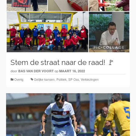
Stem de straat naar de raad! 🚩
door
op
BAS VAN DER VOORT
MAART 16, 2022
Overig
Gelijke kansen
,
Politiek
,
SP Oss
,
Verkiezingen