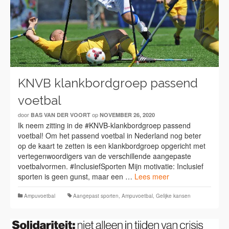
KNVB klankbordgroep passend
voetbal
door
op
BAS VAN DER VOORT
NOVEMBER 26, 2020
Ik neem zitting in de #KNVB-klankbordgroep passend
voetbal! Om het passend voetbal in Nederland nog beter
op de kaart te zetten is een klankbordgroep opgericht met
vertegenwoordigers van de verschillende aangepaste
voetbalvormen. #InclusiefSporten Mijn motivatie: Inclusief
sporten is geen gunst, maar een …
Lees meer
Ampuvoetbal
Aangepast sporten
,
Ampuvoetbal
,
Gelijke kansen