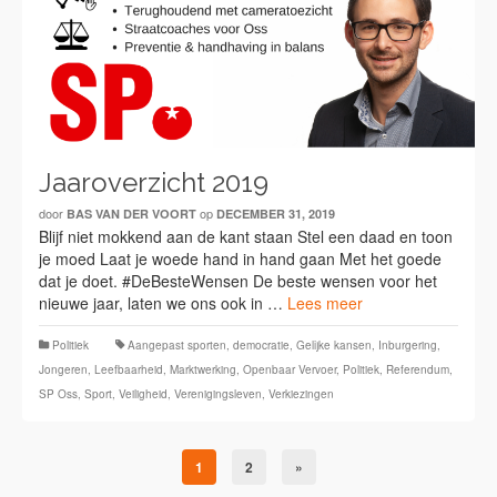
Jaaroverzicht 2019
door
op
BAS VAN DER VOORT
DECEMBER 31, 2019
Blijf niet mokkend aan de kant staan Stel een daad en toon
je moed Laat je woede hand in hand gaan Met het goede
dat je doet. #DeBesteWensen De beste wensen voor het
nieuwe jaar, laten we ons ook in …
Lees meer
Politiek
Aangepast sporten
,
democratie
,
Gelijke kansen
,
Inburgering
,
Jongeren
,
Leefbaarheid
,
Marktwerking
,
Openbaar Vervoer
,
Politiek
,
Referendum
,
SP Oss
,
Sport
,
Veiligheid
,
Verenigingsleven
,
Verkiezingen
1
2
»