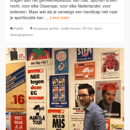
recht, voor elke Ossenaar, voor elke Nederlander, voor
iedereen. Maar wat als je vanwege een handicap niet naar
je sportlocatie kan …
Lees meer
Politiek
Aangepast sporten
,
Gelijke kansen
,
SP Oss
,
Sport
,
Verenigingsleven