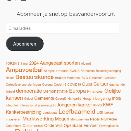
Abonneer je snel op basvandervoort.nl
E-
mailadres
Abonneren
Aangepast sporten
2024
#GR2018
1 mei
Albanië
Ampuvoetbal
Analyse
armoede
AVANS
Barcelona
Belastingverlaging
Bestuurskunde
Beleid
Brabant
Budapest
BVO
Catalonië
Clarissen
Cultuur
Cuba
Collectieve voorzieningen
Corona
Covid-19
COVID19
dag van de
Gelijke
democratie
Europa
Demonstratie
Financien
Arbeid
kansen
Gemeente
India
Hoop
Inburgering
Geloof
Georgië
Hongarije
Jongeren
kanker
KWF
integriteit
International
jaaroverzicht
KNVB
Leefbaarheid
Kankerbestrijding
Lith
Landbouw
Lokaal
Marktwerking
Megen
Nepal
NISPAcee
maasveren
Monumenten
Onderwijs
Openbaar Vervoer
Ondernemer
Oekraïners
Opvanglocatie