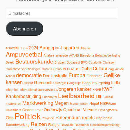
E-
mailadres
Abonneren
Aangepast sporten
2024
#GR2018
1 mei
Albanië
Ampuvoetbal
Analyse
armoede
AVANS
Barcelona
Belastingverlaging
Bestuurskunde
Beleid
Brabant
Budapest
BVO
Catalonië
Clarissen
Cultuur
Cuba
Collectieve voorzieningen
Corona
Covid-19
COVID19
dag van de
Gelijke
democratie
Europa
Demonstratie
Financien
Arbeid
kansen
Gemeente
India
Hoop
Inburgering
Geloof
Georgië
Hongarije
Jongeren
kanker
KWF
integriteit
International
jaaroverzicht
KNVB
Leefbaarheid
Kankerbestrijding
Lith
Landbouw
Lokaal
Marktwerking
Megen
Nepal
NISPAcee
maasveren
Monumenten
Onderwijs
Openbaar Vervoer
Ondernemer
Oekraïners
Opvanglocatie
Politiek
regels
Referendum
Oss
Regionale
Provincie
Reizen
Samenwerking
Religie
Revolutie
Roemenië
s
schuldhulpverlening