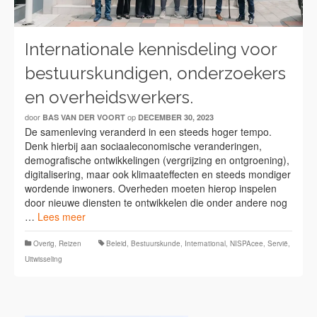
Internationale kennisdeling voor
bestuurskundigen, onderzoekers
en overheidswerkers.
door
op
BAS VAN DER VOORT
DECEMBER 30, 2023
De samenleving veranderd in een steeds hoger tempo.
Denk hierbij aan sociaaleconomische veranderingen,
demografische ontwikkelingen (vergrijzing en ontgroening),
digitalisering, maar ook klimaateffecten en steeds mondiger
wordende inwoners. Overheden moeten hierop inspelen
door nieuwe diensten te ontwikkelen die onder andere nog
…
Lees meer
Overig
,
Reizen
Beleid
,
Bestuurskunde
,
International
,
NISPAcee
,
Servië
,
Uitwisseling