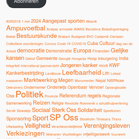
Abonneren
Aangepast sporten
2024
#GR2018
1 mei
Albanië
Ampuvoetbal
Analyse
armoede
AVANS
Barcelona
Belastingverlaging
Bestuurskunde
Beleid
Brabant
Budapest
BVO
Catalonië
Clarissen
Cultuur
Cuba
Collectieve voorzieningen
Corona
Covid-19
COVID19
dag van de
Gelijke
democratie
Europa
Demonstratie
Financien
Arbeid
kansen
Gemeente
India
Hoop
Inburgering
Geloof
Georgië
Hongarije
Jongeren
kanker
KWF
integriteit
International
jaaroverzicht
KNVB
Leefbaarheid
Kankerbestrijding
Lith
Landbouw
Lokaal
Marktwerking
Megen
Nepal
NISPAcee
maasveren
Monumenten
Onderwijs
Openbaar Vervoer
Ondernemer
Oekraïners
Opvanglocatie
Politiek
regels
Referendum
Oss
Regionale
Provincie
Reizen
Samenwerking
Religie
Revolutie
Roemenië
s
schuldhulpverlening
Sociaal Sterk Oss
Solidariteit
Servië
Slowakije
Speeltuinen
SP Oss
Sport
Sponsoring
Stockholm
Timisoara
Tirana
Veiligheid
Verenigingsleven
Uitwisseling
Verantwoordelijkheid
Verkiezingen
vrijwilligerswerk
Veteranen
Vluchtelingen
Vuurwerk