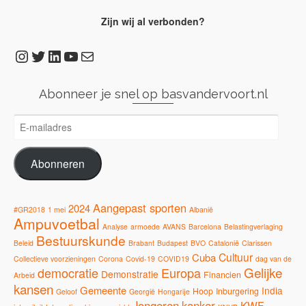
Zijn wij al verbonden?
Instagram
Twitter
LinkedIn
YouTube
E-mail
Abonneer je snel op basvandervoort.nl
E-
mailadres
Abonneren
Aangepast sporten
2024
#GR2018
1 mei
Albanië
Ampuvoetbal
Analyse
armoede
AVANS
Barcelona
Belastingverlaging
Bestuurskunde
Beleid
Brabant
Budapest
BVO
Catalonië
Clarissen
Cultuur
Cuba
Collectieve voorzieningen
Corona
Covid-19
COVID19
dag van de
Gelijke
democratie
Europa
Demonstratie
Financien
Arbeid
kansen
Gemeente
India
Hoop
Inburgering
Geloof
Georgië
Hongarije
Jongeren
kanker
KWF