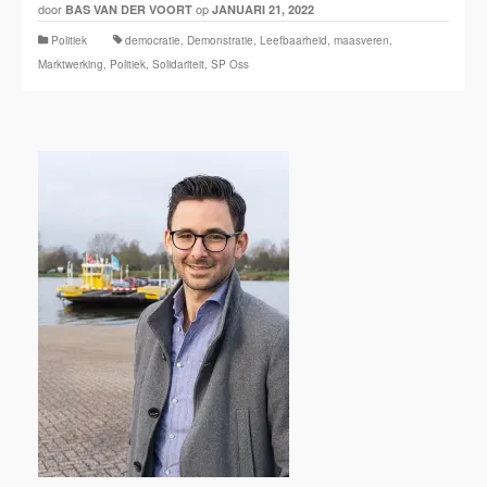
door
op
BAS VAN DER VOORT
JANUARI 21, 2022
Politiek
democratie
,
Demonstratie
,
Leefbaarheid
,
maasveren
,
Marktwerking
,
Politiek
,
Solidariteit
,
SP Oss