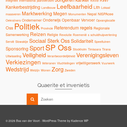
integriteit
International
jaaroverzicht
KNVB
Leefbaarheid
Kankerbestrijding
Lith
Landbouw
Lokaal
Marktwerking
Megen
Nepal
NISPAcee
maasveren
Monumenten
Onderwijs
Openbaar Vervoer
Ondernemer
Oekraïners
Opvanglocatie
Politiek
regels
Referendum
Oss
Regionale
Provincie
Reizen
Samenwerking
Religie
Revolutie
Roemenië
s
schuldhulpverlening
Sociaal Sterk Oss
Solidariteit
Servië
Slowakije
Speeltuinen
SP Oss
Sport
Sponsoring
Stockholm
Timisoara
Tirana
Veiligheid
Verenigingsleven
Uitwisseling
Verantwoordelijkheid
Verkiezingen
vrijwilligerswerk
Veteranen
Vluchtelingen
Vuurwerk
Zorg
Wedstrijd
Welzijn
Wonen
Zweden
Quaerite et invenietis
© 2026 Bas van der Voort - WordPress Theme by
Kadence WP