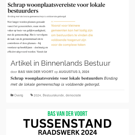
Artikel in Binnenlands Bestuur
door
op
BAS VAN DER VOORT
AUGUSTUS 3, 2024
𝐒𝐜𝐡𝐫𝐚𝐩 𝐰𝐨𝐨𝐧𝐩𝐥𝐚𝐚𝐭𝐬𝐯𝐞𝐫𝐞𝐢𝐬𝐭𝐞 𝐯𝐨𝐨𝐫 𝐥𝐨𝐤𝐚𝐥𝐞 𝐛𝐞𝐬𝐭𝐮𝐮𝐫𝐝𝐞𝐫𝐬 𝘉𝘪𝘯𝘥𝘪𝘯𝘨
𝘮𝘦𝘵 𝘥𝘦 𝘭𝘰𝘬𝘢𝘭𝘦 𝘨𝘦𝘮𝘦𝘦𝘯𝘴𝘤𝘩𝘢𝘱 𝘪𝘴 𝘷𝘰𝘭𝘥𝘰𝘦𝘯𝘥𝘦 𝘨𝘦𝘣𝘰𝘳𝘨𝘥.
Overig
2024
,
Bestuurskunde
,
democratie