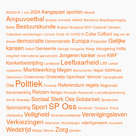
Aangepast sporten
2024
#GR2018
1 mei
Albanië
Ampuvoetbal
Analyse
armoede
AVANS
Barcelona
Belastingverlaging
Bestuurskunde
Beleid
Brabant
Budapest
BVO
Catalonië
Clarissen
Cultuur
Cuba
Collectieve voorzieningen
Corona
Covid-19
COVID19
dag van de
Gelijke
democratie
Europa
Demonstratie
Financien
Arbeid
kansen
Gemeente
India
Hoop
Inburgering
Geloof
Georgië
Hongarije
Jongeren
kanker
KWF
integriteit
International
jaaroverzicht
KNVB
Leefbaarheid
Kankerbestrijding
Lith
Landbouw
Lokaal
Marktwerking
Megen
Nepal
NISPAcee
maasveren
Monumenten
Onderwijs
Openbaar Vervoer
Ondernemer
Oekraïners
Opvanglocatie
Politiek
regels
Referendum
Oss
Regionale
Provincie
Reizen
Samenwerking
Religie
Revolutie
Roemenië
s
schuldhulpverlening
Sociaal Sterk Oss
Solidariteit
Servië
Slowakije
Speeltuinen
SP Oss
Sport
Sponsoring
Stockholm
Timisoara
Tirana
Veiligheid
Verenigingsleven
Uitwisseling
Verantwoordelijkheid
Verkiezingen
vrijwilligerswerk
Veteranen
Vluchtelingen
Vuurwerk
Zorg
Wedstrijd
Welzijn
Wonen
Zweden