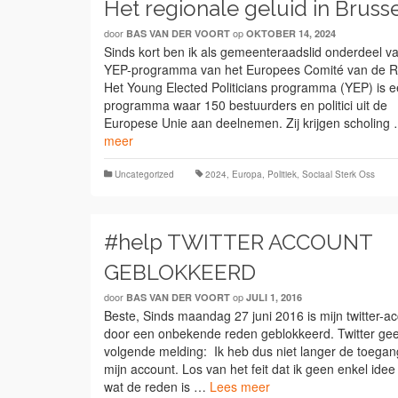
Het regionale geluid in Bruss
door
op
BAS VAN DER VOORT
OKTOBER 14, 2024
Sinds kort ben ik als gemeenteraadslid onderdeel v
YEP-programma van het Europees Comité van de Re
Het Young Elected Politicians programma (YEP) is 
programma waar 150 bestuurders en politici uit de
Europese Unie aan deelnemen. Zij krijgen scholing
meer
Uncategorized
2024
,
Europa
,
Politiek
,
Sociaal Sterk Oss
#help TWITTER ACCOUNT
GEBLOKKEERD
door
op
BAS VAN DER VOORT
JULI 1, 2016
Beste, Sinds maandag 27 juni 2016 is mijn twitter-a
door een onbekende reden geblokkeerd. Twitter gee
volgende melding: Ik heb dus niet langer de toegan
mijn account. Los van het feit dat ik geen enkel ide
wat de reden is …
Lees meer