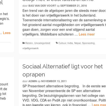
el
door
op
BAS VAN DER VOORT
SEPTEMBER 21, 2016
Een trend van de afgelopen jaren die steeds meer door
an het
is het doen van vrijwilligerswerk in het buitenland.
gio’s.
Toenemende internationalisering van de samenleving e
een
het groeiend aantal mogelijkheden om vrijwilligerswerk 
gaan doen, zorgen voor een snel stijgend aantal
 …
Lees
vrijwilligers. Middelbare scholieren …
Lees meer
Reizen
,
Uncategorized
Cultuur
,
India
,
Nepal
,
Sponsoring
,
vrijwilligerswerk
Sociaal Alternatief ligt voor het
oprapen
door
op
ADMIN
NOVEMBER 13, 2011
ccount
SP Presenteert alternatieve begroting. In de eerste w
ft de
van November presenteerde de SP een alternatieve
g tot
begroting. De bezuinigingsplannen van het college van
e heb
VVD. VDG, CDA en PvdA zijn niet onontkoombaar. Polit
is een kwestie van kiezen, ook in financieel …
Lees me