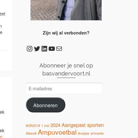
zet
n
te
Zijn wij al verbonden?
Instagram
Twitter
LinkedIn
YouTube
E-mail
Abonneer je snel op
basvandervoort.nl
E-
mailadres
Abonneren
eek
Aangepast sporten
2024
#GR2018
1 mei
Ampuvoetbal
iek
Albanië
Analyse
armoede
er