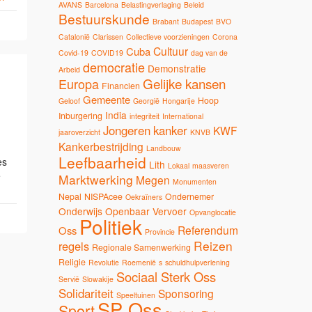
AVANS
Barcelona
Belastingverlaging
Beleid
Bestuurskunde
Brabant
Budapest
BVO
Catalonië
Clarissen
Collectieve voorzieningen
Corona
Cultuur
Cuba
Covid-19
COVID19
dag van de
democratie
Demonstratie
Arbeid
Gelijke kansen
Europa
Financien
Gemeente
Hoop
Geloof
Georgië
Hongarije
India
Inburgering
integriteit
International
Jongeren
kanker
KWF
jaaroverzicht
KNVB
Kankerbestrijding
Landbouw
Leefbaarheid
es
Lith
Lokaal
maasveren
e
Marktwerking
Megen
Monumenten
Nepal
NISPAcee
Ondernemer
Oekraïners
Onderwijs
Openbaar Vervoer
Opvanglocatie
Politiek
Referendum
Oss
Provincie
Reizen
regels
Regionale Samenwerking
Religie
Revolutie
Roemenië
s
schuldhulpverlening
Sociaal Sterk Oss
Servië
Slowakije
Solidariteit
Sponsoring
Speeltuinen
SP Oss
Sport