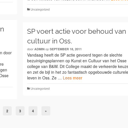
Uncategorized
en
SP voert actie voor behoud van
cultuur in Oss.
door
op
ADMIN
SEPTEMBER 18, 2011
n door
Vandaag heeft de SP actie gevoerd tegen de slechte
bezuinigingsplannen op Kunst en Cultuur van het Osse
ere
college van B&W. Dit College maakt de verkeerde keuz
igen
en zet de bijl in het zo fantastisch opgebouwde culturel
 Osse
leven in Oss. Ze …
Lees meer
Uncategorized
2
3
4
»