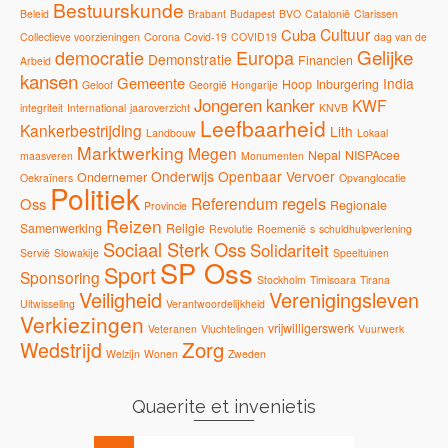
Bestuurskunde
Beleid
Brabant
Budapest
BVO
Catalonië
Clarissen
Cultuur
Cuba
Collectieve voorzieningen
Corona
Covid-19
COVID19
dag van de
Gelijke
democratie
Europa
Demonstratie
Financien
Arbeid
kansen
Gemeente
India
Hoop
Inburgering
Geloof
Georgië
Hongarije
Jongeren
kanker
KWF
integriteit
International
jaaroverzicht
KNVB
Leefbaarheid
Kankerbestrijding
Lith
Landbouw
Lokaal
Marktwerking
Megen
Nepal
NISPAcee
maasveren
Monumenten
Onderwijs
Openbaar Vervoer
Ondernemer
Oekraïners
Opvanglocatie
Politiek
regels
Referendum
Oss
Regionale
Provincie
Reizen
Samenwerking
Religie
Revolutie
Roemenië
s
schuldhulpverlening
Sociaal Sterk Oss
Solidariteit
Servië
Slowakije
Speeltuinen
SP Oss
Sport
Sponsoring
Stockholm
Timisoara
Tirana
Veiligheid
Verenigingsleven
Uitwisseling
Verantwoordelijkheid
Verkiezingen
vrijwilligerswerk
Veteranen
Vluchtelingen
Vuurwerk
Zorg
Wedstrijd
Welzijn
Wonen
Zweden
Quaerite et invenietis