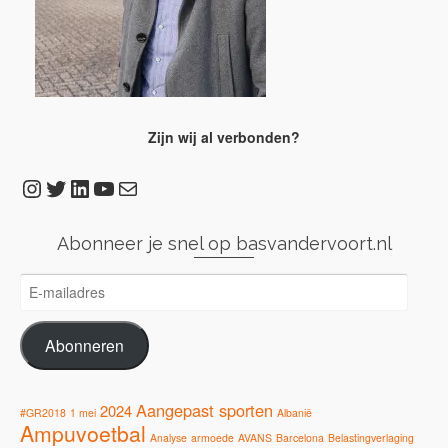
Zijn wij al verbonden?
Instagram
Twitter
LinkedIn
YouTube
E-mail
Abonneer je snel op basvandervoort.nl
E-
mailadres
Abonneren
Aangepast sporten
2024
#GR2018
1 mei
Albanië
Ampuvoetbal
Analyse
armoede
AVANS
Barcelona
Belastingverlaging