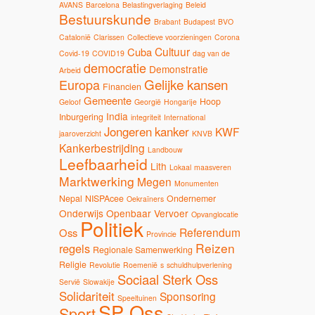
AVANS
Barcelona
Belastingverlaging
Beleid
Bestuurskunde
Brabant
Budapest
BVO
Catalonië
Clarissen
Collectieve voorzieningen
Corona
Cultuur
Cuba
Covid-19
COVID19
dag van de
democratie
Demonstratie
Arbeid
Gelijke kansen
Europa
Financien
Gemeente
Hoop
Geloof
Georgië
Hongarije
India
Inburgering
integriteit
International
Jongeren
kanker
KWF
jaaroverzicht
KNVB
Kankerbestrijding
Landbouw
Leefbaarheid
Lith
Lokaal
maasveren
Marktwerking
Megen
Monumenten
Nepal
NISPAcee
Ondernemer
Oekraïners
Onderwijs
Openbaar Vervoer
Opvanglocatie
Politiek
Referendum
Oss
Provincie
Reizen
regels
Regionale Samenwerking
Religie
Revolutie
Roemenië
s
schuldhulpverlening
Sociaal Sterk Oss
Servië
Slowakije
Solidariteit
Sponsoring
Speeltuinen
SP Oss
Sport