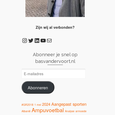
Zijn wij al verbonden?
Instagram
Twitter
LinkedIn
YouTube
E-mail
Abonneer je snel op
basvandervoort.nl
E-
mailadres
Abonneren
Aangepast sporten
2024
#GR2018
1 mei
Ampuvoetbal
Albanië
Analyse
armoede