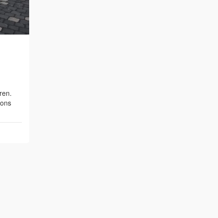
ren.
 ons