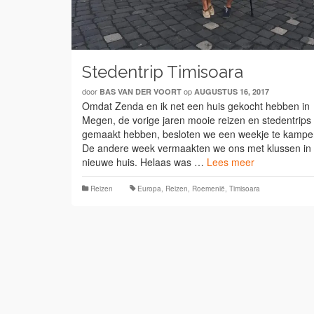
Stedentrip Timisoara
door
op
BAS VAN DER VOORT
AUGUSTUS 16, 2017
Omdat Zenda en ik net een huis gekocht hebben in
Megen, de vorige jaren mooie reizen en stedentrips
gemaakt hebben, besloten we een weekje te kampe
De andere week vermaakten we ons met klussen in
nieuwe huis. Helaas was …
Lees meer
Reizen
Europa
,
Reizen
,
Roemenië
,
Timisoara