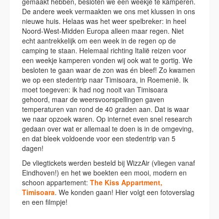
gemaakt hebben, besloten we een weekje te kamperen.
De andere week vermaakten we ons met klussen in ons
nieuwe huis. Helaas was het weer spelbreker: in heel
Noord-West-Midden Europa alleen maar regen. Niet
echt aantrekkelijk om een week in de regen op de
camping te staan. Helemaal richting Italië reizen voor
een weekje kamperen vonden wij ook wat te gortig. We
besloten te gaan waar de zon was én bleef! Zo kwamen
we op een stedentrip naar Timisoara, in Roemenië. Ik
moet toegeven: ik had nog nooit van Timisoara
gehoord, maar de weersvoorspellingen gaven
temperaturen van rond de 40 graden aan. Dat is waar
we naar opzoek waren. Op internet even snel research
gedaan over wat er allemaal te doen is in de omgeving,
en dat bleek voldoende voor een stedentrip van 5
dagen!
De vliegtickets werden besteld bij WizzAir (vliegen vanaf
Eindhoven!) en het we boekten een mooi, modern en
schoon appartement:
The Kiss Appartment,
Timisoara
. We konden gaan! Hier volgt een fotoverslag
en een filmpje!