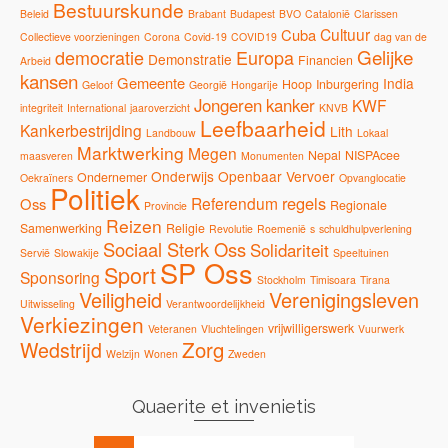
Bestuurskunde
Beleid
Brabant
Budapest
BVO
Catalonië
Clarissen
Cultuur
Cuba
Collectieve voorzieningen
Corona
Covid-19
COVID19
dag van de
Gelijke
democratie
Europa
Demonstratie
Financien
Arbeid
kansen
Gemeente
India
Hoop
Inburgering
Geloof
Georgië
Hongarije
Jongeren
kanker
KWF
integriteit
International
jaaroverzicht
KNVB
Leefbaarheid
Kankerbestrijding
Lith
Landbouw
Lokaal
Marktwerking
Megen
Nepal
NISPAcee
maasveren
Monumenten
Onderwijs
Openbaar Vervoer
Ondernemer
Oekraïners
Opvanglocatie
Politiek
regels
Referendum
Oss
Regionale
Provincie
Reizen
Samenwerking
Religie
Revolutie
Roemenië
s
schuldhulpverlening
Sociaal Sterk Oss
Solidariteit
Servië
Slowakije
Speeltuinen
SP Oss
Sport
Sponsoring
Stockholm
Timisoara
Tirana
Veiligheid
Verenigingsleven
Uitwisseling
Verantwoordelijkheid
Verkiezingen
vrijwilligerswerk
Veteranen
Vluchtelingen
Vuurwerk
Zorg
Wedstrijd
Welzijn
Wonen
Zweden
Quaerite et invenietis