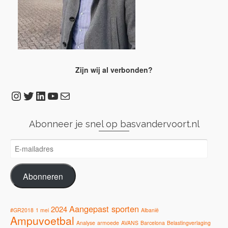
Zijn wij al verbonden?
Instagram
Twitter
LinkedIn
YouTube
E-mail
Abonneer je snel op basvandervoort.nl
E-
mailadres
Abonneren
Aangepast sporten
2024
#GR2018
1 mei
Albanië
Ampuvoetbal
Analyse
armoede
AVANS
Barcelona
Belastingverlaging