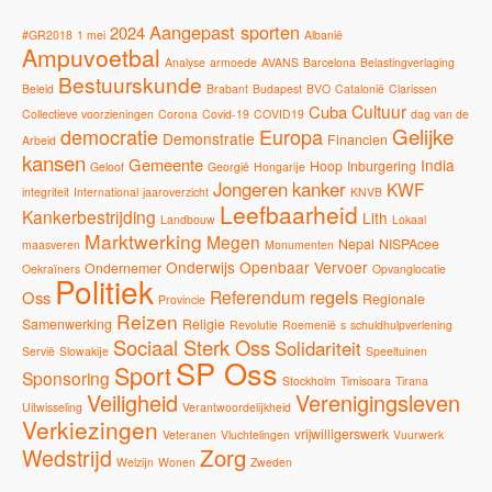
Aangepast sporten
2024
#GR2018
1 mei
Albanië
Ampuvoetbal
Analyse
armoede
AVANS
Barcelona
Belastingverlaging
Bestuurskunde
Beleid
Brabant
Budapest
BVO
Catalonië
Clarissen
Cultuur
Cuba
Collectieve voorzieningen
Corona
Covid-19
COVID19
dag van de
Gelijke
democratie
Europa
Demonstratie
Financien
Arbeid
kansen
Gemeente
India
Hoop
Inburgering
Geloof
Georgië
Hongarije
Jongeren
kanker
KWF
integriteit
International
jaaroverzicht
KNVB
Leefbaarheid
Kankerbestrijding
Lith
Landbouw
Lokaal
Marktwerking
Megen
Nepal
NISPAcee
maasveren
Monumenten
Onderwijs
Openbaar Vervoer
Ondernemer
Oekraïners
Opvanglocatie
Politiek
regels
Referendum
Oss
Regionale
Provincie
Reizen
Samenwerking
Religie
Revolutie
Roemenië
s
schuldhulpverlening
Sociaal Sterk Oss
Solidariteit
Servië
Slowakije
Speeltuinen
SP Oss
Sport
Sponsoring
Stockholm
Timisoara
Tirana
Veiligheid
Verenigingsleven
Uitwisseling
Verantwoordelijkheid
Verkiezingen
vrijwilligerswerk
Veteranen
Vluchtelingen
Vuurwerk
Zorg
Wedstrijd
Welzijn
Wonen
Zweden