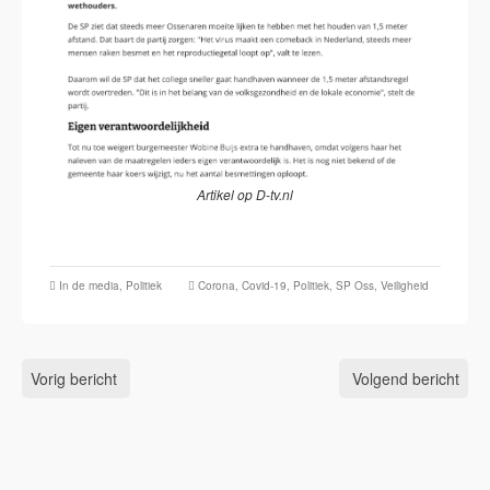
Artikel op D-tv.nl
In de media
,
Politiek
Corona
,
Covid-19
,
Politiek
,
SP Oss
,
Veiligheid
Vorig bericht
Volgend bericht