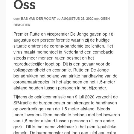
Oss
door
op
met
BAS VAN DER VOORT
AUGUSTUS 25, 2020
GEEN
REACTIES
Premier Rutte en vicepremier De Jonge gaven op 18
augustus een persconferentie waarin zij de huidige
situatie omtrent de corona-pandemie toelichtten. Het
virus maakt momenteel in Nederland een comeback;
steeds meer mensen raken besmet en het
reproductiecijfer loopt op. Dit is een gevaar voor de
volksgezondheid en economie. Rutte en De Jonge
benadrukken het belang van strikte handhaving van de
coronamaatregelen in het algemeen en het 1,5-meter
afstand houden tussen personen in het bijzonder.
Tijdens de opiniecommissie van 9 juli 2020 verzocht de
SP-fractie de burgemeester om strenger te handhaven
op overtredingen van de 1,5 meter afstand. Steeds
meer inwoners lijken moeite te hebben met het bewaren
van 1,5 meter afstand tussen personen uit een ander
gezin. Dit is met name zichtbaar in het (semi)-publieke
domein. De burgemeester gaf toen aan ‘niet aan extra