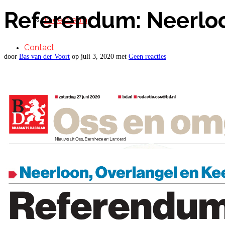
Referendum: Neerloo
In de media
Contact
door
Bas van der Voort
op
juli 3, 2020
met
Geen reacties
Disclaimer