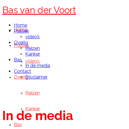
Bas van der Voort
Home
Home
Politiek
video’s
Overig
Politiek
Reizen
Kanker
Bas
video’s
In de media
Contact
Overig
Disclaimer
Reizen
Kanker
In de media
Bas