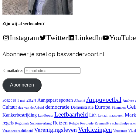
Zijn wij al verbonden?
Instagram
Twitter
LinkedIn
YouTube
Abonneer je snel op basvandervoort.nl
E-mailadres
Abonneren
Ampuvoetbal
Aangepast sporten
2024
#GR2018
1 mei
Albanië
Analyse
Gel
democratie
Europa
Cultuur
Demonstratie
Financien
dag van de Arbeid
Leefbaarheid
Mark
Kankerbestrijding
Lith
Landbouw
Lokaal
maasveren
Reizen
regels
Regionale Samenwerking
Religie
Revolutie
Roemenië
s
schuldhulpverle
Verkiezingen
Verenigingsleven
Verantwoordelijkheid
Veteranen
Vluch