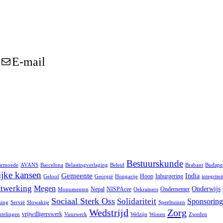
E-mail
Bestuurskunde
armoede
AVANS
Barcelona
Belastingverlaging
Beleid
Brabant
Budape
ijke kansen
Gemeente
India
Hoop
Inburgering
Geloof
Georgië
Hongarije
integritei
twerking
Megen
Onderwijs
Nepal
NISPAcee
Ondernemer
Monumenten
Oekraïners
Sociaal Sterk Oss
Solidariteit
Sponsoring
ning
Servië
Slowakije
Speeltuinen
Zorg
Wedstrijd
vrijwilligerswerk
telingen
Vuurwerk
Welzijn
Wonen
Zweden