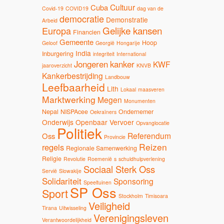
Cultuur
Cuba
Covid-19
COVID19
dag van de
democratie
Demonstratie
Arbeid
Gelijke kansen
Europa
Financien
Gemeente
Hoop
Geloof
Georgië
Hongarije
India
Inburgering
integriteit
International
Jongeren
kanker
KWF
jaaroverzicht
KNVB
Kankerbestrijding
Landbouw
Leefbaarheid
Lith
Lokaal
maasveren
Marktwerking
Megen
Monumenten
Nepal
NISPAcee
Ondernemer
Oekraïners
Onderwijs
Openbaar Vervoer
Opvanglocatie
Politiek
Referendum
Oss
Provincie
Reizen
regels
Regionale Samenwerking
Religie
Revolutie
Roemenië
s
schuldhulpverlening
Sociaal Sterk Oss
Servië
Slowakije
Solidariteit
Sponsoring
Speeltuinen
SP Oss
Sport
Stockholm
Timisoara
Veiligheid
Tirana
Uitwisseling
Verenigingsleven
Verantwoordelijkheid