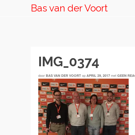
Bas van der Voort
IMG_0374
door
op
met
BAS VAN DER VOORT
APRIL 29, 2017
GEEN REA