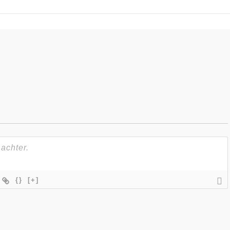
{}
[+]