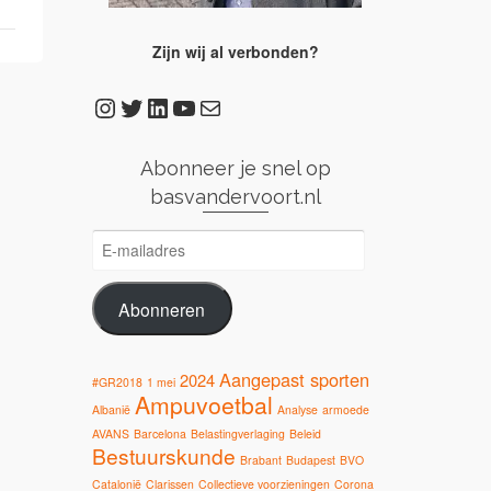
Zijn wij al verbonden?
Instagram
Twitter
LinkedIn
YouTube
E-mail
Abonneer je snel op
basvandervoort.nl
E-
mailadres
Abonneren
Aangepast sporten
2024
#GR2018
1 mei
Ampuvoetbal
Albanië
Analyse
armoede
AVANS
Barcelona
Belastingverlaging
Beleid
Bestuurskunde
Brabant
Budapest
BVO
Catalonië
Clarissen
Collectieve voorzieningen
Corona