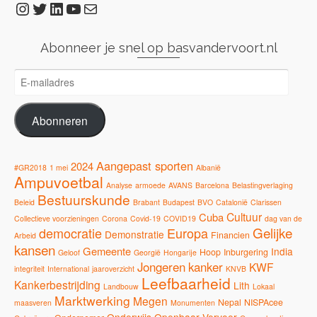
Instagram
Twitter
LinkedIn
YouTube
E-mail
Abonneer je snel op basvandervoort.nl
E-
mailadres
Abonneren
Aangepast sporten
2024
#GR2018
1 mei
Albanië
Ampuvoetbal
Analyse
armoede
AVANS
Barcelona
Belastingverlaging
Bestuurskunde
Beleid
Brabant
Budapest
BVO
Catalonië
Clarissen
Cultuur
Cuba
Collectieve voorzieningen
Corona
Covid-19
COVID19
dag van de
Gelijke
democratie
Europa
Demonstratie
Financien
Arbeid
kansen
Gemeente
India
Hoop
Inburgering
Geloof
Georgië
Hongarije
Jongeren
kanker
KWF
integriteit
International
jaaroverzicht
KNVB
Leefbaarheid
Kankerbestrijding
Lith
Landbouw
Lokaal
Marktwerking
Megen
Nepal
NISPAcee
maasveren
Monumenten