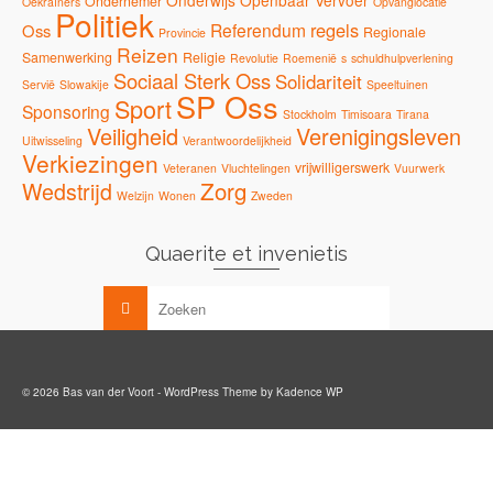
Onderwijs
Openbaar Vervoer
Ondernemer
Oekraïners
Opvanglocatie
Politiek
regels
Referendum
Oss
Regionale
Provincie
Reizen
Samenwerking
Religie
Revolutie
Roemenië
s
schuldhulpverlening
Sociaal Sterk Oss
Solidariteit
Servië
Slowakije
Speeltuinen
SP Oss
Sport
Sponsoring
Stockholm
Timisoara
Tirana
Veiligheid
Verenigingsleven
Uitwisseling
Verantwoordelijkheid
Verkiezingen
vrijwilligerswerk
Veteranen
Vluchtelingen
Vuurwerk
Zorg
Wedstrijd
Welzijn
Wonen
Zweden
Quaerite et invenietis
© 2026 Bas van der Voort - WordPress Theme by
Kadence WP