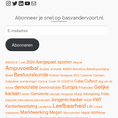
Instagram
Twitter
LinkedIn
YouTube
E-mail
Abonneer je snel op basvandervoort.nl
E-
mailadres
Abonneren
Aangepast sporten
2024
#GR2018
1 mei
Albanië
Ampuvoetbal
Analyse
armoede
AVANS
Barcelona
Belastingverlaging
Bestuurskunde
Beleid
Brabant
Budapest
BVO
Catalonië
Clarissen
Cultuur
Cuba
Collectieve voorzieningen
Corona
Covid-19
COVID19
dag van de
Gelijke
democratie
Europa
Demonstratie
Financien
Arbeid
kansen
Gemeente
India
Hoop
Inburgering
Geloof
Georgië
Hongarije
Jongeren
kanker
KWF
integriteit
International
jaaroverzicht
KNVB
Leefbaarheid
Kankerbestrijding
Lith
Landbouw
Lokaal
Marktwerking
Megen
Nepal
NISPAcee
maasveren
Monumenten