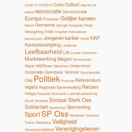
Cultuur
Cuba
Covid-19
COVID19
dag van de
democratie
Demonstratie
Arbeid
Gelijke kansen
Europa
Financien
Gemeente
Hoop
Geloof
Georgië
Hongarije
India
Inburgering
integriteit
International
Jongeren
kanker
KWF
jaaroverzicht
KNVB
Kankerbestrijding
Landbouw
Leefbaarheid
Lith
Lokaal
maasveren
Marktwerking
Megen
Monumenten
Nepal
NISPAcee
Ondernemer
Oekraïners
Onderwijs
Openbaar Vervoer
Opvanglocatie
Politiek
Referendum
Oss
Provincie
Reizen
regels
Regionale Samenwerking
Religie
Revolutie
Roemenië
s
schuldhulpverlening
Sociaal Sterk Oss
Servië
Slowakije
Solidariteit
Sponsoring
Speeltuinen
SP Oss
Sport
Stockholm
Timisoara
Veiligheid
Tirana
Uitwisseling
Verenigingsleven
Verantwoordelijkheid