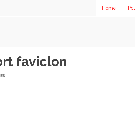
Home
Pol
rt faviclon
IES