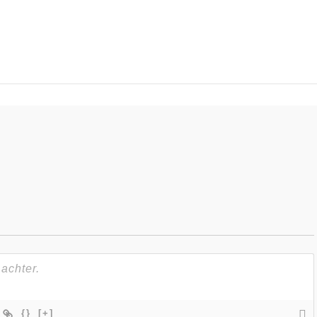
{}
[+]