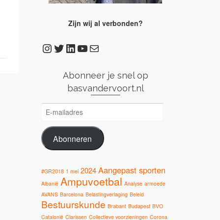
Zijn wij al verbonden?
Instagram
Twitter
LinkedIn
YouTube
E-mail
Abonneer je snel op
basvandervoort.nl
E-
mailadres
Abonneren
Aangepast sporten
2024
#GR2018
1 mei
Ampuvoetbal
Albanië
Analyse
armoede
AVANS
Barcelona
Belastingverlaging
Beleid
Bestuurskunde
Brabant
Budapest
BVO
Catalonië
Clarissen
Collectieve voorzieningen
Corona