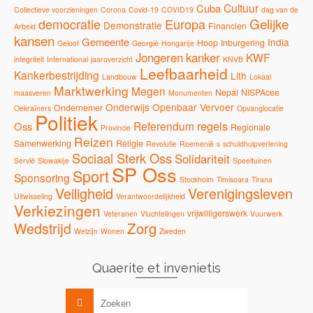
Cultuur
Cuba
Collectieve voorzieningen
Corona
Covid-19
COVID19
dag van de
Gelijke
democratie
Europa
Demonstratie
Financien
Arbeid
kansen
Gemeente
India
Hoop
Inburgering
Geloof
Georgië
Hongarije
Jongeren
kanker
KWF
integriteit
International
jaaroverzicht
KNVB
Leefbaarheid
Kankerbestrijding
Lith
Landbouw
Lokaal
Marktwerking
Megen
Nepal
NISPAcee
maasveren
Monumenten
Onderwijs
Openbaar Vervoer
Ondernemer
Oekraïners
Opvanglocatie
Politiek
regels
Referendum
Oss
Regionale
Provincie
Reizen
Samenwerking
Religie
Revolutie
Roemenië
s
schuldhulpverlening
Sociaal Sterk Oss
Solidariteit
Servië
Slowakije
Speeltuinen
SP Oss
Sport
Sponsoring
Stockholm
Timisoara
Tirana
Veiligheid
Verenigingsleven
Uitwisseling
Verantwoordelijkheid
Verkiezingen
vrijwilligerswerk
Veteranen
Vluchtelingen
Vuurwerk
Zorg
Wedstrijd
Welzijn
Wonen
Zweden
Quaerite et invenietis