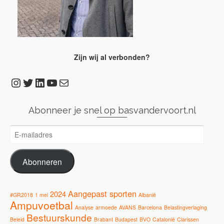
Zijn wij al verbonden?
Instagram
Twitter
LinkedIn
YouTube
E-mail
Abonneer je snel op basvandervoort.nl
E-
mailadres
Abonneren
Aangepast sporten
2024
#GR2018
1 mei
Albanië
Ampuvoetbal
Analyse
armoede
AVANS
Barcelona
Belastingverlaging
Bestuurskunde
Beleid
Brabant
Budapest
BVO
Catalonië
Clarissen