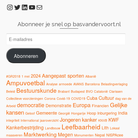
Instagram
Twitter
LinkedIn
YouTube
E-mail
Abonneer je snel op basvandervoort.nl
E-
mailadres
Abonneren
Aangepast sporten
2024
#GR2018
1 mei
Albanië
Ampuvoetbal
Analyse
armoede
AVANS
Barcelona
Belastingverlaging
Bestuurskunde
Beleid
Brabant
Budapest
BVO
Catalonië
Clarissen
Cultuur
Cuba
Collectieve voorzieningen
Corona
Covid-19
COVID19
dag van de
Gelijke
democratie
Europa
Demonstratie
Financien
Arbeid
kansen
Gemeente
India
Hoop
Inburgering
Geloof
Georgië
Hongarije
Jongeren
kanker
KWF
integriteit
International
jaaroverzicht
KNVB
Leefbaarheid
Kankerbestrijding
Lith
Landbouw
Lokaal
Marktwerking
Megen
Nepal
NISPAcee
maasveren
Monumenten