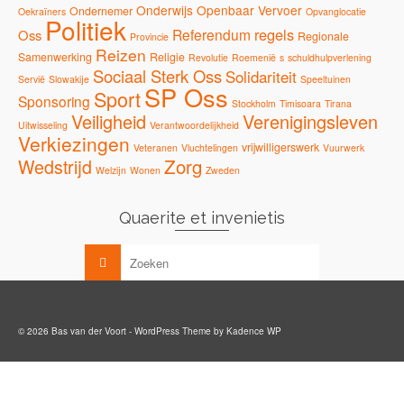
Onderwijs
Openbaar Vervoer
Ondernemer
Oekraïners
Opvanglocatie
Politiek
regels
Referendum
Oss
Regionale
Provincie
Reizen
Samenwerking
Religie
Revolutie
Roemenië
s
schuldhulpverlening
Sociaal Sterk Oss
Solidariteit
Servië
Slowakije
Speeltuinen
SP Oss
Sport
Sponsoring
Stockholm
Timisoara
Tirana
Veiligheid
Verenigingsleven
Uitwisseling
Verantwoordelijkheid
Verkiezingen
vrijwilligerswerk
Veteranen
Vluchtelingen
Vuurwerk
Zorg
Wedstrijd
Welzijn
Wonen
Zweden
Quaerite et invenietis
© 2026 Bas van der Voort - WordPress Theme by
Kadence WP