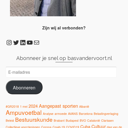
Zijn wij al verbonden?
Instagram
Twitter
LinkedIn
YouTube
E-mail
Abonneer je snel op basvandervoort.nl
E-
mailadres
Abonneren
Aangepast sporten
2024
#GR2018
1 mei
Albanië
Ampuvoetbal
Analyse
armoede
AVANS
Barcelona
Belastingverlaging
Bestuurskunde
Beleid
Brabant
Budapest
BVO
Catalonië
Clarissen
Cultuur
Cuba
Collectieve voorzieningen
Corona
Covid-19
COVID19
dag van de