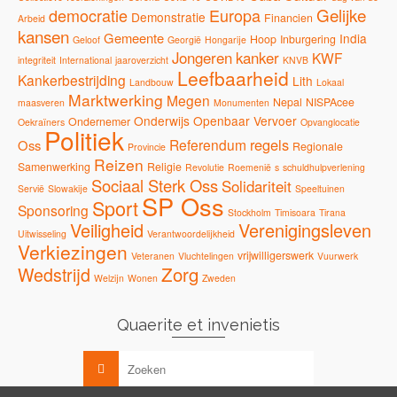
Gelijke
democratie
Europa
Demonstratie
Financien
Arbeid
kansen
Gemeente
India
Hoop
Inburgering
Geloof
Georgië
Hongarije
Jongeren
kanker
KWF
integriteit
International
jaaroverzicht
KNVB
Leefbaarheid
Kankerbestrijding
Lith
Landbouw
Lokaal
Marktwerking
Megen
Nepal
NISPAcee
maasveren
Monumenten
Onderwijs
Openbaar Vervoer
Ondernemer
Oekraïners
Opvanglocatie
Politiek
regels
Referendum
Oss
Regionale
Provincie
Reizen
Samenwerking
Religie
Revolutie
Roemenië
s
schuldhulpverlening
Sociaal Sterk Oss
Solidariteit
Servië
Slowakije
Speeltuinen
SP Oss
Sport
Sponsoring
Stockholm
Timisoara
Tirana
Veiligheid
Verenigingsleven
Uitwisseling
Verantwoordelijkheid
Verkiezingen
vrijwilligerswerk
Veteranen
Vluchtelingen
Vuurwerk
Zorg
Wedstrijd
Welzijn
Wonen
Zweden
Quaerite et invenietis