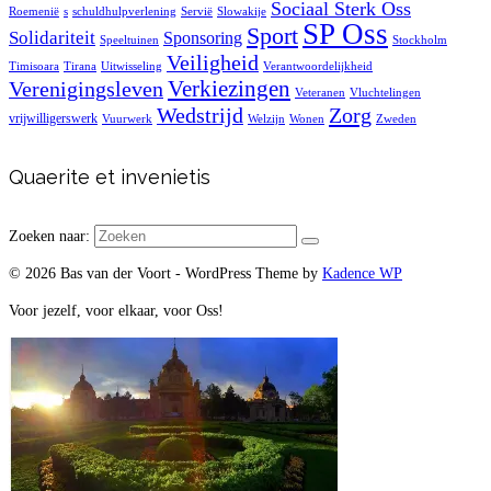
Sociaal Sterk Oss
Roemenië
s
schuldhulpverlening
Servië
Slowakije
SP Oss
Sport
Solidariteit
Sponsoring
Speeltuinen
Stockholm
Veiligheid
Timisoara
Tirana
Uitwisseling
Verantwoordelijkheid
Verkiezingen
Verenigingsleven
Veteranen
Vluchtelingen
Zorg
Wedstrijd
vrijwilligerswerk
Vuurwerk
Welzijn
Wonen
Zweden
Quaerite et invenietis
Zoeken naar:
© 2026 Bas van der Voort - WordPress Theme by
Kadence WP
Voor jezelf, voor elkaar, voor Oss!