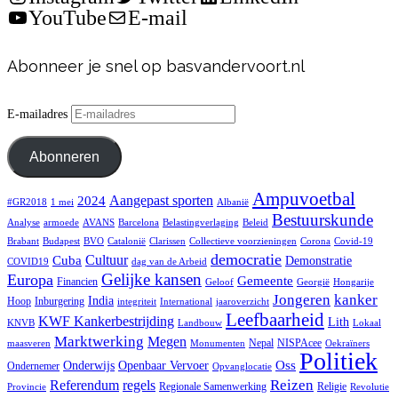
YouTube
E-mail
Abonneer je snel op basvandervoort.nl
E-mailadres
Abonneren
Ampuvoetbal
Aangepast sporten
2024
#GR2018
1 mei
Albanië
Bestuurskunde
Analyse
armoede
AVANS
Barcelona
Belastingverlaging
Beleid
Brabant
Budapest
BVO
Catalonië
Clarissen
Collectieve voorzieningen
Corona
Covid-19
democratie
Cultuur
Cuba
Demonstratie
COVID19
dag van de Arbeid
Gelijke kansen
Europa
Gemeente
Financien
Geloof
Georgië
Hongarije
Jongeren
kanker
India
Hoop
Inburgering
integriteit
International
jaaroverzicht
Leefbaarheid
KWF Kankerbestrijding
Lith
KNVB
Landbouw
Lokaal
Marktwerking
Megen
Nepal
NISPAcee
maasveren
Monumenten
Oekraïners
Politiek
Oss
Onderwijs
Openbaar Vervoer
Ondernemer
Opvanglocatie
Reizen
regels
Referendum
Regionale Samenwerking
Religie
Provincie
Revolutie