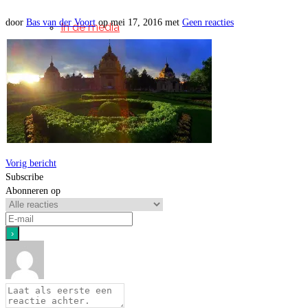
door
Bas van der Voort
op
mei 17, 2016
met
Geen reacties
In de media
Contact
Disclaimer
Vorig bericht
Subscribe
Abonneren op