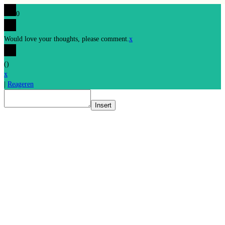
0
Would love your thoughts, please comment.
x
(
)
x
|
Reageren
Insert