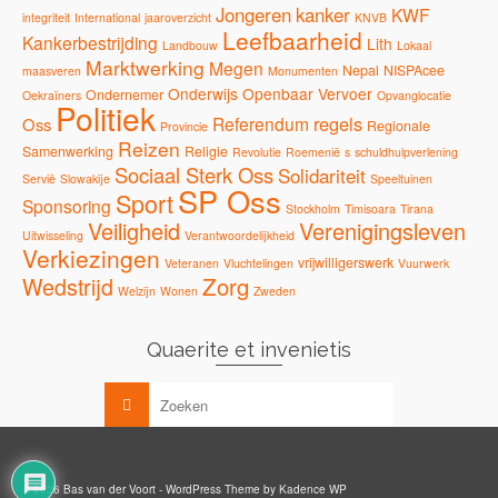
Jongeren
kanker
KWF
integriteit
International
jaaroverzicht
KNVB
Leefbaarheid
Kankerbestrijding
Lith
Landbouw
Lokaal
Marktwerking
Megen
Nepal
NISPAcee
maasveren
Monumenten
Onderwijs
Openbaar Vervoer
Ondernemer
Oekraïners
Opvanglocatie
Politiek
regels
Referendum
Oss
Regionale
Provincie
Reizen
Samenwerking
Religie
Revolutie
Roemenië
s
schuldhulpverlening
Sociaal Sterk Oss
Solidariteit
Servië
Slowakije
Speeltuinen
SP Oss
Sport
Sponsoring
Stockholm
Timisoara
Tirana
Veiligheid
Verenigingsleven
Uitwisseling
Verantwoordelijkheid
Verkiezingen
vrijwilligerswerk
Veteranen
Vluchtelingen
Vuurwerk
Zorg
Wedstrijd
Welzijn
Wonen
Zweden
Quaerite et invenietis
© 2026 Bas van der Voort - WordPress Theme by
Kadence WP