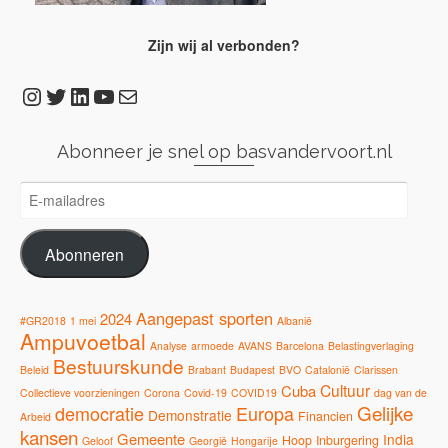
Zijn wij al verbonden?
Instagram
Twitter
LinkedIn
YouTube
E-mail
Abonneer je snel op basvandervoort.nl
E-
mailadres
Abonneren
Aangepast sporten
2024
#GR2018
1 mei
Albanië
Ampuvoetbal
Analyse
armoede
AVANS
Barcelona
Belastingverlaging
Bestuurskunde
Beleid
Brabant
Budapest
BVO
Catalonië
Clarissen
Cultuur
Cuba
Collectieve voorzieningen
Corona
Covid-19
COVID19
dag van de
Gelijke
democratie
Europa
Demonstratie
Financien
Arbeid
kansen
Gemeente
India
Hoop
Inburgering
Geloof
Georgië
Hongarije