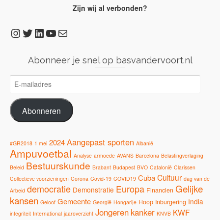
Zijn wij al verbonden?
Instagram
Twitter
LinkedIn
YouTube
E-mail
Abonneer je snel op basvandervoort.nl
E-
mailadres
Abonneren
Aangepast sporten
2024
#GR2018
1 mei
Albanië
Ampuvoetbal
Analyse
armoede
AVANS
Barcelona
Belastingverlaging
Bestuurskunde
Beleid
Brabant
Budapest
BVO
Catalonië
Clarissen
Cultuur
Cuba
Collectieve voorzieningen
Corona
Covid-19
COVID19
dag van de
Gelijke
democratie
Europa
Demonstratie
Financien
Arbeid
kansen
Gemeente
India
Hoop
Inburgering
Geloof
Georgië
Hongarije
Jongeren
kanker
KWF
integriteit
International
jaaroverzicht
KNVB