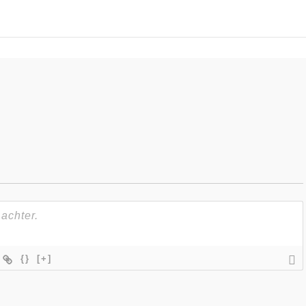
{}
[+]