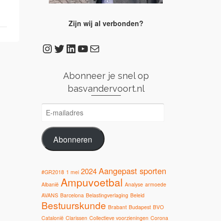
Zijn wij al verbonden?
Instagram
Twitter
LinkedIn
YouTube
E-mail
Abonneer je snel op
basvandervoort.nl
E-
mailadres
Abonneren
Aangepast sporten
2024
#GR2018
1 mei
Ampuvoetbal
Albanië
Analyse
armoede
AVANS
Barcelona
Belastingverlaging
Beleid
Bestuurskunde
Brabant
Budapest
BVO
Catalonië
Clarissen
Collectieve voorzieningen
Corona