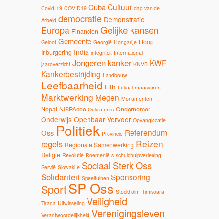
Cultuur
Cuba
Covid-19
COVID19
dag van de
democratie
Demonstratie
Arbeid
Gelijke kansen
Europa
Financien
Gemeente
Hoop
Geloof
Georgië
Hongarije
India
Inburgering
integriteit
International
Jongeren
kanker
KWF
jaaroverzicht
KNVB
Kankerbestrijding
Landbouw
Leefbaarheid
Lith
Lokaal
maasveren
Marktwerking
Megen
Monumenten
Nepal
NISPAcee
Ondernemer
Oekraïners
Onderwijs
Openbaar Vervoer
Opvanglocatie
Politiek
Referendum
Oss
Provincie
Reizen
regels
Regionale Samenwerking
Religie
Revolutie
Roemenië
s
schuldhulpverlening
Sociaal Sterk Oss
Servië
Slowakije
Solidariteit
Sponsoring
Speeltuinen
SP Oss
Sport
Stockholm
Timisoara
Veiligheid
Tirana
Uitwisseling
Verenigingsleven
Verantwoordelijkheid