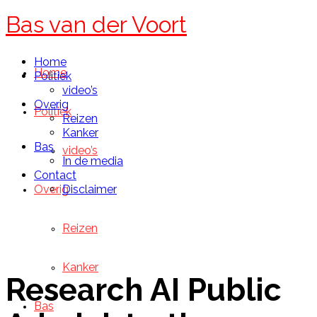
Bas van der Voort
Home
Home
Politiek
video’s
Overig
Politiek
Reizen
Kanker
Bas
video’s
In de media
Contact
Overig
Disclaimer
Reizen
Kanker
Research AI Public
Bas