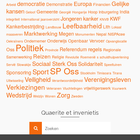
Gelijke
democratie
Europa
Demonstratie
Financien
Arbeid
kansen
Gemeente
India
Hoop
Inburgering
Geloof
Georgië
Hongarije
Jongeren
kanker
KWF
integriteit
International
jaaroverzicht
KNVB
Leefbaarheid
Kankerbestrijding
Lith
Landbouw
Lokaal
Marktwerking
Megen
Nepal
NISPAcee
maasveren
Monumenten
Onderwijs
Openbaar Vervoer
Ondernemer
Oekraïners
Opvanglocatie
Politiek
regels
Referendum
Oss
Regionale
Provincie
Reizen
Samenwerking
Religie
Revolutie
Roemenië
s
schuldhulpverlening
Sociaal Sterk Oss
Solidariteit
Servië
Slowakije
Speeltuinen
SP Oss
Sport
Sponsoring
Stockholm
Timisoara
Tirana
Veiligheid
Verenigingsleven
Uitwisseling
Verantwoordelijkheid
Verkiezingen
vrijwilligerswerk
Veteranen
Vluchtelingen
Vuurwerk
Zorg
Wedstrijd
Welzijn
Wonen
Zweden
Quaerite et invenietis