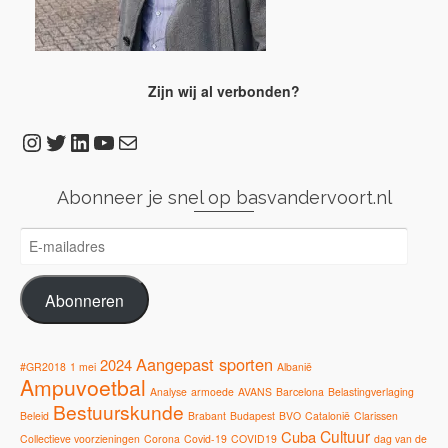
Zijn wij al verbonden?
Instagram
Twitter
LinkedIn
YouTube
E-mail
Abonneer je snel op basvandervoort.nl
E-
mailadres
Abonneren
Aangepast sporten
2024
#GR2018
1 mei
Albanië
Ampuvoetbal
Analyse
armoede
AVANS
Barcelona
Belastingverlaging
Bestuurskunde
Beleid
Brabant
Budapest
BVO
Catalonië
Clarissen
Cultuur
Cuba
Collectieve voorzieningen
Corona
Covid-19
COVID19
dag van de