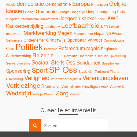
Gelijke
democratie
Europa
Demonstratie
Financien
Arbeid
kansen
Gemeente
India
Hoop
Inburgering
Geloof
Georgië
Hongarije
Jongeren
kanker
KWF
integriteit
International
jaaroverzicht
KNVB
Leefbaarheid
Kankerbestrijding
Lith
Landbouw
Lokaal
Marktwerking
Megen
Nepal
NISPAcee
maasveren
Monumenten
Onderwijs
Openbaar Vervoer
Ondernemer
Oekraïners
Opvanglocatie
Politiek
regels
Referendum
Oss
Regionale
Provincie
Reizen
Samenwerking
Religie
Revolutie
Roemenië
s
schuldhulpverlening
Sociaal Sterk Oss
Solidariteit
Servië
Slowakije
Speeltuinen
SP Oss
Sport
Sponsoring
Stockholm
Timisoara
Tirana
Veiligheid
Verenigingsleven
Uitwisseling
Verantwoordelijkheid
Verkiezingen
vrijwilligerswerk
Veteranen
Vluchtelingen
Vuurwerk
Zorg
Wedstrijd
Welzijn
Wonen
Zweden
Quaerite et invenietis