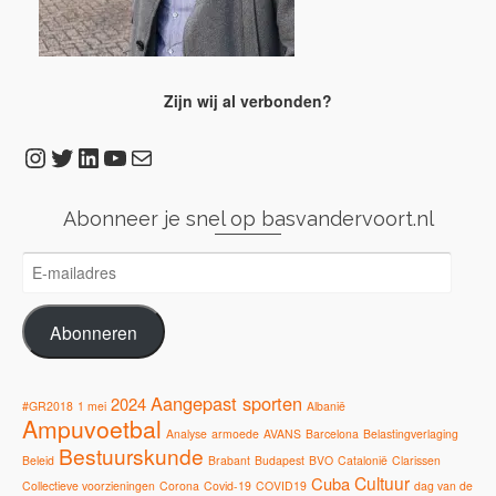
Zijn wij al verbonden?
Instagram
Twitter
LinkedIn
YouTube
E-mail
Abonneer je snel op basvandervoort.nl
E-
mailadres
Abonneren
Aangepast sporten
2024
#GR2018
1 mei
Albanië
Ampuvoetbal
Analyse
armoede
AVANS
Barcelona
Belastingverlaging
Bestuurskunde
Beleid
Brabant
Budapest
BVO
Catalonië
Clarissen
Cultuur
Cuba
Collectieve voorzieningen
Corona
Covid-19
COVID19
dag van de