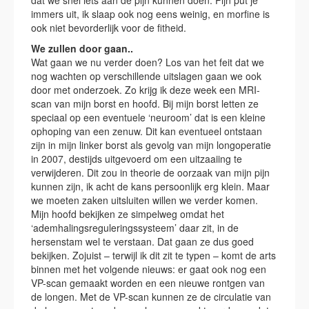
dat we snel iets aan de pijn kunnen doen. Pijn put je
immers uit, ik slaap ook nog eens weinig, en morfine is
ook niet bevorderlijk voor de fitheid.
We zullen door gaan..
Wat gaan we nu verder doen? Los van het feit dat we
nog wachten op verschillende uitslagen gaan we ook
door met onderzoek. Zo krijg ik deze week een MRI-
scan van mijn borst en hoofd. Bij mijn borst letten ze
speciaal op een eventuele ‘neuroom’ dat is een kleine
ophoping van een zenuw. Dit kan eventueel ontstaan
zijn in mijn linker borst als gevolg van mijn longoperatie
in 2007, destijds uitgevoerd om een uitzaaiing te
verwijderen. Dit zou in theorie de oorzaak van mijn pijn
kunnen zijn, ik acht de kans persoonlijk erg klein. Maar
we moeten zaken uitsluiten willen we verder komen.
Mijn hoofd bekijken ze simpelweg omdat het
‘ademhalingsreguleringssysteem’ daar zit, in de
hersenstam wel te verstaan. Dat gaan ze dus goed
bekijken. Zojuist – terwijl ik dit zit te typen – komt de arts
binnen met het volgende nieuws: er gaat ook nog een
VP-scan gemaakt worden en een nieuwe rontgen van
de longen. Met de VP-scan kunnen ze de circulatie van