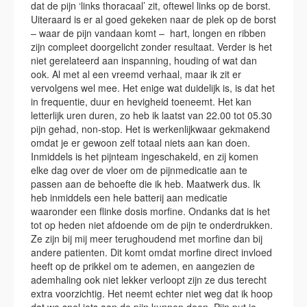
dat de pijn ‘links thoracaal’ zit, oftewel links op de borst.
Uiteraard is er al goed gekeken naar de plek op de borst
– waar de pijn vandaan komt – hart, longen en ribben
zijn compleet doorgelicht zonder resultaat. Verder is het
niet gerelateerd aan inspanning, houding of wat dan
ook. Al met al een vreemd verhaal, maar ik zit er
vervolgens wel mee. Het enige wat duidelijk is, is dat het
in frequentie, duur en hevigheid toeneemt. Het kan
letterlijk uren duren, zo heb ik laatst van 22.00 tot 05.30
pijn gehad, non-stop. Het is werkenlijkwaar gekmakend
omdat je er gewoon zelf totaal niets aan kan doen.
Inmiddels is het pijnteam ingeschakeld, en zij komen
elke dag over de vloer om de pijnmedicatie aan te
passen aan de behoefte die ik heb. Maatwerk dus. Ik
heb inmiddels een hele batterij aan medicatie
waaronder een flinke dosis morfine. Ondanks dat is het
tot op heden niet afdoende om de pijn te onderdrukken.
Ze zijn bij mij meer terughoudend met morfine dan bij
andere patienten. Dit komt omdat morfine direct invloed
heeft op de prikkel om te ademen, en aangezien de
ademhaling ook niet lekker verloopt zijn ze dus terecht
extra voorzichtig. Het neemt echter niet weg dat ik hoop