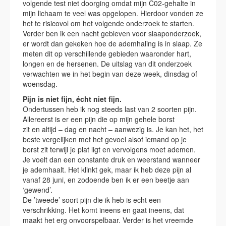
volgende test niet doorging omdat mijn C02-gehalte in
mijn lichaam te veel was opgelopen. Hierdoor vonden ze
het te risicovol om het volgende onderzoek te starten.
Verder ben ik een nacht gebleven voor slaaponderzoek,
er wordt dan gekeken hoe de ademhaling is in slaap. Ze
meten dit op verschillende gebieden waaronder hart,
longen en de hersenen. De uitslag van dit onderzoek
verwachten we in het begin van deze week, dinsdag of
woensdag.
Pijn is niet fijn, écht niet fijn.
Ondertussen heb ik nog steeds last van 2 soorten pijn.
Allereerst is er een pijn die op mijn gehele borst
zit en altijd – dag en nacht – aanwezig is. Je kan het, het
beste vergelijken met het gevoel alsof iemand op je
borst zit terwijl je plat ligt en vervolgens moet ademen.
Je voelt dan een constante druk en weerstand wanneer
je ademhaalt. Het klinkt gek, maar ik heb deze pijn al
vanaf 28 juni, en zodoende ben ik er een beetje aan
‘gewend’.
De ’tweede’ soort pijn die ik heb is echt een
verschrikking. Het komt ineens en gaat ineens, dat
maakt het erg onvoorspelbaar. Verder is het vreemde