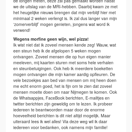
de longen meten, deze zal pas gemaakt worden nadat
we de uitslag van de MRI-hebben. Daarbij kwam ze met
het heugelijke nieuws brengen dat mijn verblijf hier met
minimaal 2 weken verlengt is. Ik zal dus langer van mijn
‘zomerverblijf’ mogen genieten, jongens wat word ik
verwend!
Wegens morfine geen wijn, wel pizza!
Ik wist niet dat ik zoveel mensen kende zeg! Wauw, wat
een steun heb ik de afgelopen 5 weken mogen
ontvangen. Zoveel mensen die op hun eigen manier
meeleven, mij kaarten sturen met soms hele verhalen
en steunbetuigingen. Ook heb ik meerdere boeketten
mogen ontvangen die mijn kamer aardig opfleuren. De
vele bezoekjes aan bed van mensen om mij heen doen
me echt enorm goed, het is fijn om te zien dat zoveel
mensen moeite doen om naar Nijmegen te komen. Ook
de Whatsappjes, FaceBook berichten, E-mailtjes en
twitter berichten zijn geweldig om te lezen. Ik probeer
iedereen te beantwoorden maar door de enorme
hoeveelheid berichten is dit niet altijd mogelijk. Maar
uiteraard lees ik wel alles! Via deze weg wil ik daar
iedereen voor bedanken, ook namens mijn familie!