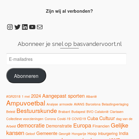
Zijn wij al verbonden?
Instagram
Twitter
LinkedIn
YouTube
E-mail
Abonneer je snel op basvandervoort.nl
E-
mailadres
Abonneren
Aangepast sporten
2024
#GR2018
1 mei
Albanië
Ampuvoetbal
Analyse
armoede
AVANS
Barcelona
Belastingverlaging
Bestuurskunde
Beleid
Brabant
Budapest
BVO
Catalonië
Clarissen
Cultuur
Cuba
Collectieve voorzieningen
Corona
Covid-19
COVID19
dag van de
Gelijke
democratie
Europa
Demonstratie
Financien
Arbeid
kansen
Gemeente
India
Hoop
Inburgering
Geloof
Georgië
Hongarije