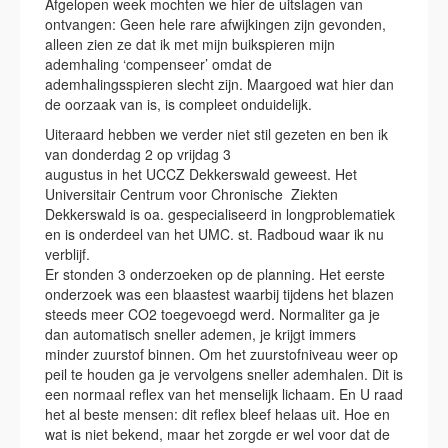
Afgelopen week mochten we hier de uitslagen van
ontvangen: Geen hele rare afwijkingen zijn gevonden,
alleen zien ze dat ik met mijn buikspieren mijn
ademhaling ‘compenseer’ omdat de
ademhalingsspieren slecht zijn. Maargoed wat hier dan
de oorzaak van is, is compleet onduidelijk.
Uiteraard hebben we verder niet stil gezeten en ben ik
van donderdag 2 op vrijdag 3
augustus in het UCCZ Dekkerswald geweest. Het
Universitair Centrum voor Chronische Ziekten
Dekkerswald is oa. gespecialiseerd in longproblematiek
en is onderdeel van het UMC. st. Radboud waar ik nu
verblijf.
Er stonden 3 onderzoeken op de planning. Het eerste
onderzoek was een blaastest waarbij tijdens het blazen
steeds meer CO2 toegevoegd werd. Normaliter ga je
dan automatisch sneller ademen, je krijgt immers
minder zuurstof binnen. Om het zuurstofniveau weer op
peil te houden ga je vervolgens sneller ademhalen. Dit is
een normaal reflex van het menselijk lichaam. En U raad
het al beste mensen: dit reflex bleef helaas uit. Hoe en
wat is niet bekend, maar het zorgde er wel voor dat de