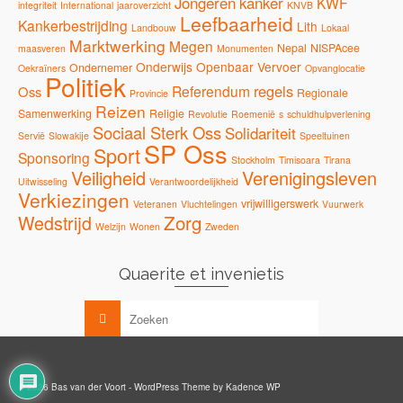
Jongeren
kanker
KWF
integriteit
International
jaaroverzicht
KNVB
Leefbaarheid
Kankerbestrijding
Lith
Landbouw
Lokaal
Marktwerking
Megen
Nepal
NISPAcee
maasveren
Monumenten
Onderwijs
Openbaar Vervoer
Ondernemer
Oekraïners
Opvanglocatie
Politiek
regels
Referendum
Oss
Regionale
Provincie
Reizen
Samenwerking
Religie
Revolutie
Roemenië
s
schuldhulpverlening
Sociaal Sterk Oss
Solidariteit
Servië
Slowakije
Speeltuinen
SP Oss
Sport
Sponsoring
Stockholm
Timisoara
Tirana
Veiligheid
Verenigingsleven
Uitwisseling
Verantwoordelijkheid
Verkiezingen
vrijwilligerswerk
Veteranen
Vluchtelingen
Vuurwerk
Zorg
Wedstrijd
Welzijn
Wonen
Zweden
Quaerite et invenietis
© 2026 Bas van der Voort - WordPress Theme by
Kadence WP