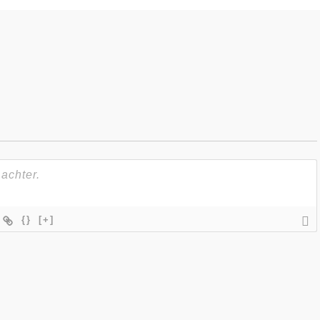
{}
[+]