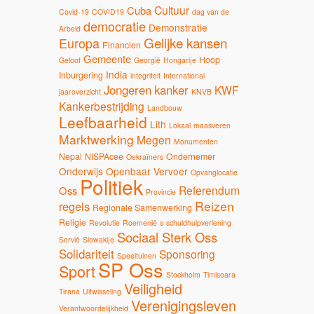
Cultuur
Cuba
Covid-19
COVID19
dag van de
democratie
Demonstratie
Arbeid
Gelijke kansen
Europa
Financien
Gemeente
Hoop
Geloof
Georgië
Hongarije
India
Inburgering
integriteit
International
Jongeren
kanker
KWF
jaaroverzicht
KNVB
Kankerbestrijding
Landbouw
Leefbaarheid
Lith
Lokaal
maasveren
Marktwerking
Megen
Monumenten
Nepal
NISPAcee
Ondernemer
Oekraïners
Onderwijs
Openbaar Vervoer
Opvanglocatie
Politiek
Referendum
Oss
Provincie
Reizen
regels
Regionale Samenwerking
Religie
Revolutie
Roemenië
s
schuldhulpverlening
Sociaal Sterk Oss
Servië
Slowakije
Solidariteit
Sponsoring
Speeltuinen
SP Oss
Sport
Stockholm
Timisoara
Veiligheid
Tirana
Uitwisseling
Verenigingsleven
Verantwoordelijkheid