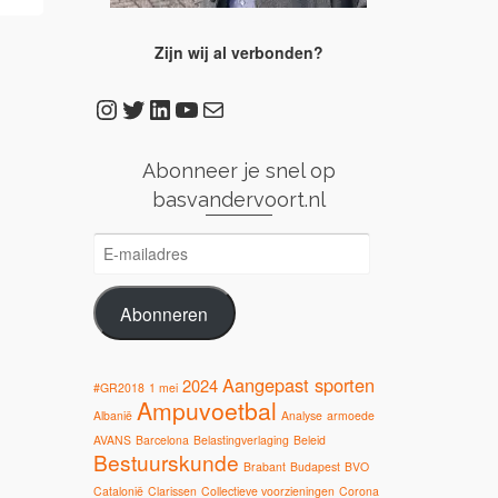
Zijn wij al verbonden?
Instagram
Twitter
LinkedIn
YouTube
E-mail
Abonneer je snel op
basvandervoort.nl
E-
mailadres
Abonneren
Aangepast sporten
2024
#GR2018
1 mei
Ampuvoetbal
Albanië
Analyse
armoede
AVANS
Barcelona
Belastingverlaging
Beleid
Bestuurskunde
Brabant
Budapest
BVO
Catalonië
Clarissen
Collectieve voorzieningen
Corona