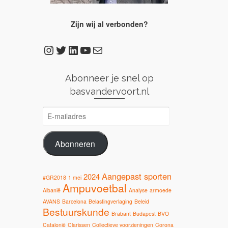
Zijn wij al verbonden?
Instagram
Twitter
LinkedIn
YouTube
E-mail
Abonneer je snel op
basvandervoort.nl
E-
mailadres
Abonneren
Aangepast sporten
2024
#GR2018
1 mei
Ampuvoetbal
Albanië
Analyse
armoede
AVANS
Barcelona
Belastingverlaging
Beleid
Bestuurskunde
Brabant
Budapest
BVO
Catalonië
Clarissen
Collectieve voorzieningen
Corona