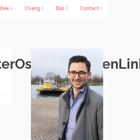
itiek
Overig
Bas
Contact
rOss_CDA_GroenLink