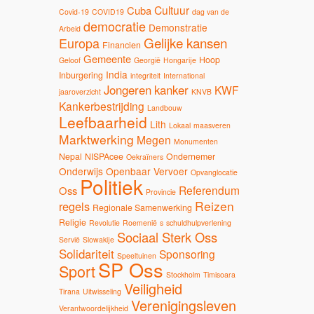
Cultuur
Cuba
Covid-19
COVID19
dag van de
democratie
Demonstratie
Arbeid
Gelijke kansen
Europa
Financien
Gemeente
Hoop
Geloof
Georgië
Hongarije
India
Inburgering
integriteit
International
Jongeren
kanker
KWF
jaaroverzicht
KNVB
Kankerbestrijding
Landbouw
Leefbaarheid
Lith
Lokaal
maasveren
Marktwerking
Megen
Monumenten
Nepal
NISPAcee
Ondernemer
Oekraïners
Onderwijs
Openbaar Vervoer
Opvanglocatie
Politiek
Referendum
Oss
Provincie
Reizen
regels
Regionale Samenwerking
Religie
Revolutie
Roemenië
s
schuldhulpverlening
Sociaal Sterk Oss
Servië
Slowakije
Solidariteit
Sponsoring
Speeltuinen
SP Oss
Sport
Stockholm
Timisoara
Veiligheid
Tirana
Uitwisseling
Verenigingsleven
Verantwoordelijkheid