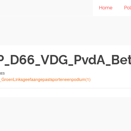
Home
Pol
_D66_VDG_PvdA_Bete
IES
oenLinksgeefaangepastsporteneenpodium(1)