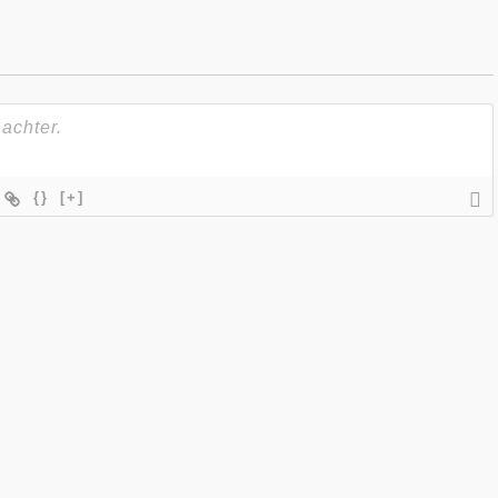
{}
[+]