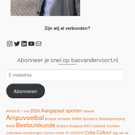
Zijn wij al verbonden?
Instagram
Twitter
LinkedIn
YouTube
E-mail
Abonneer je snel op basvandervoort.nl
E-
mailadres
Abonneren
Aangepast sporten
2024
#GR2018
1 mei
Albanië
Ampuvoetbal
Analyse
armoede
AVANS
Barcelona
Belastingverlaging
Bestuurskunde
Beleid
Brabant
Budapest
BVO
Catalonië
Clarissen
Cultuur
Cuba
Collectieve voorzieningen
Corona
Covid-19
COVID19
dag van de