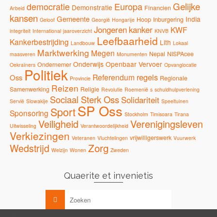
Gelijke
democratie
Europa
Demonstratie
Financien
Arbeid
kansen
Gemeente
India
Hoop
Inburgering
Geloof
Georgië
Hongarije
Jongeren
kanker
KWF
integriteit
International
jaaroverzicht
KNVB
Leefbaarheid
Kankerbestrijding
Lith
Landbouw
Lokaal
Marktwerking
Megen
Nepal
NISPAcee
maasveren
Monumenten
Onderwijs
Openbaar Vervoer
Ondernemer
Oekraïners
Opvanglocatie
Politiek
regels
Referendum
Oss
Regionale
Provincie
Reizen
Samenwerking
Religie
Revolutie
Roemenië
s
schuldhulpverlening
Sociaal Sterk Oss
Solidariteit
Servië
Slowakije
Speeltuinen
SP Oss
Sport
Sponsoring
Stockholm
Timisoara
Tirana
Veiligheid
Verenigingsleven
Uitwisseling
Verantwoordelijkheid
Verkiezingen
vrijwilligerswerk
Veteranen
Vluchtelingen
Vuurwerk
Zorg
Wedstrijd
Welzijn
Wonen
Zweden
Quaerite et invenietis