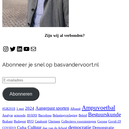
Zijn wij al verbonden?
Instagram
Twitter
LinkedIn
YouTube
E-mail
Abonneer je snel op basvandervoort.nl
E-
mailadres
Abonneren
Ampuvoetbal
Aangepast sporten
2024
#GR2018
1 mei
Albanië
Bestuurskunde
Analyse
armoede
AVANS
Barcelona
Belastingverlaging
Beleid
Brabant
Budapest
BVO
Catalonië
Clarissen
Collectieve voorzieningen
Corona
Covid-19
democratie
Cultuur
Cuba
Demonstratie
COVID19
dag van de Arbeid