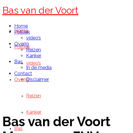
Bas van der Voort
Home
Home
Politiek
video’s
Overig
Politiek
Reizen
Kanker
Bas
video’s
In de media
Contact
Overig
Disclaimer
Reizen
Kanker
Bas van der Voort
Bas