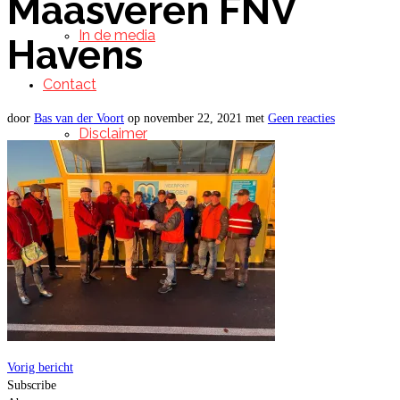
Maasveren FNV
In de media
Havens
Contact
door
Bas van der Voort
op
november 22, 2021
met
Geen reacties
Disclaimer
Vorig bericht
Subscribe