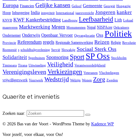
Gelijke kansen
Europa
Gemeente
Financien
Geloof
Georgië
Hongarije
Jongeren
kanker
India
Hoop
Inburgering
integriteit
International
jaaroverzicht
Leefbaarheid
KWF Kankerbestrijding
Lith
KNVB
Landbouw
Lokaal
Marktwerking
Megen
Nepal
NISPAcee
maasveren
Monumenten
Oekraïners
Politiek
Oss
Onderwijs
Openbaar Vervoer
Ondernemer
Opvanglocatie
Reizen
regels
Referendum
Regionale Samenwerking
Religie
Provincie
Revolutie
Sociaal Sterk Oss
Roemenië
s
schuldhulpverlening
Servië
Slowakije
SP Oss
Sport
Solidariteit
Sponsoring
Speeltuinen
Stockholm
Veiligheid
Timisoara
Tirana
Uitwisseling
Verantwoordelijkheid
Verkiezingen
Verenigingsleven
Veteranen
Vluchtelingen
Zorg
Wedstrijd
vrijwilligerswerk
Vuurwerk
Welzijn
Wonen
Zweden
Quaerite et invenietis
Zoeken naar:
© 2026 Bas van der Voort - WordPress Theme by
Kadence WP
Voor jezelf, voor elkaar, voor Oss!