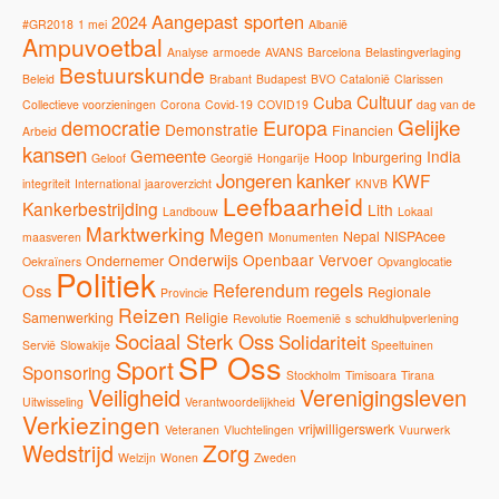
Aangepast sporten
2024
#GR2018
1 mei
Albanië
Ampuvoetbal
Analyse
armoede
AVANS
Barcelona
Belastingverlaging
Bestuurskunde
Beleid
Brabant
Budapest
BVO
Catalonië
Clarissen
Cultuur
Cuba
Collectieve voorzieningen
Corona
Covid-19
COVID19
dag van de
Gelijke
democratie
Europa
Demonstratie
Financien
Arbeid
kansen
Gemeente
India
Hoop
Inburgering
Geloof
Georgië
Hongarije
Jongeren
kanker
KWF
integriteit
International
jaaroverzicht
KNVB
Leefbaarheid
Kankerbestrijding
Lith
Landbouw
Lokaal
Marktwerking
Megen
Nepal
NISPAcee
maasveren
Monumenten
Onderwijs
Openbaar Vervoer
Ondernemer
Oekraïners
Opvanglocatie
Politiek
regels
Referendum
Oss
Regionale
Provincie
Reizen
Samenwerking
Religie
Revolutie
Roemenië
s
schuldhulpverlening
Sociaal Sterk Oss
Solidariteit
Servië
Slowakije
Speeltuinen
SP Oss
Sport
Sponsoring
Stockholm
Timisoara
Tirana
Veiligheid
Verenigingsleven
Uitwisseling
Verantwoordelijkheid
Verkiezingen
vrijwilligerswerk
Veteranen
Vluchtelingen
Vuurwerk
Zorg
Wedstrijd
Welzijn
Wonen
Zweden