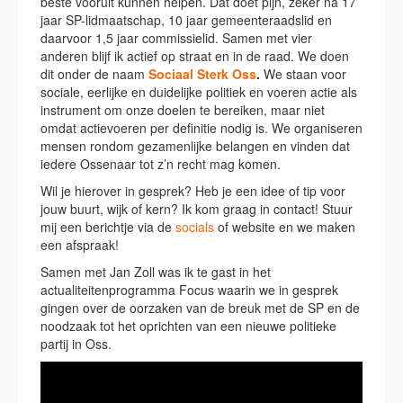
beste vooruit kunnen helpen. Dat doet pijn, zeker na 17
jaar SP-lidmaatschap, 10 jaar gemeenteraadslid en
daarvoor 1,5 jaar commissielid. Samen met vier
anderen blijf ik actief op straat en in de raad. We doen
dit onder de naam
Sociaal Sterk Oss
.
We staan voor
sociale, eerlijke en duidelijke politiek en voeren actie als
instrument om onze doelen te bereiken, maar niet
omdat actievoeren per definitie nodig is. We organiseren
mensen rondom gezamenlijke belangen en vinden dat
iedere Ossenaar tot z’n recht mag komen.
Wil je hierover in gesprek? Heb je een idee of tip voor
jouw buurt, wijk of kern? Ik kom graag in contact! Stuur
mij een berichtje via de
socials
of website en we maken
een afspraak!
Samen met Jan Zoll was ik te gast in het
actualiteitenprogramma Focus waarin we in gesprek
gingen over de oorzaken van de breuk met de SP en de
noodzaak tot het oprichten van een nieuwe politieke
partij in Oss.