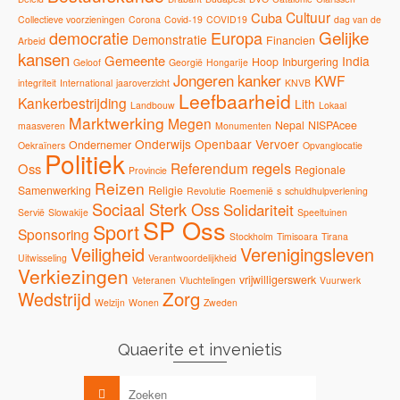
Cultuur
Cuba
Collectieve voorzieningen
Corona
Covid-19
COVID19
dag van de
Gelijke
democratie
Europa
Demonstratie
Financien
Arbeid
kansen
Gemeente
India
Hoop
Inburgering
Geloof
Georgië
Hongarije
Jongeren
kanker
KWF
integriteit
International
jaaroverzicht
KNVB
Leefbaarheid
Kankerbestrijding
Lith
Landbouw
Lokaal
Marktwerking
Megen
Nepal
NISPAcee
maasveren
Monumenten
Onderwijs
Openbaar Vervoer
Ondernemer
Oekraïners
Opvanglocatie
Politiek
regels
Referendum
Oss
Regionale
Provincie
Reizen
Samenwerking
Religie
Revolutie
Roemenië
s
schuldhulpverlening
Sociaal Sterk Oss
Solidariteit
Servië
Slowakije
Speeltuinen
SP Oss
Sport
Sponsoring
Stockholm
Timisoara
Tirana
Veiligheid
Verenigingsleven
Uitwisseling
Verantwoordelijkheid
Verkiezingen
vrijwilligerswerk
Veteranen
Vluchtelingen
Vuurwerk
Zorg
Wedstrijd
Welzijn
Wonen
Zweden
Quaerite et invenietis