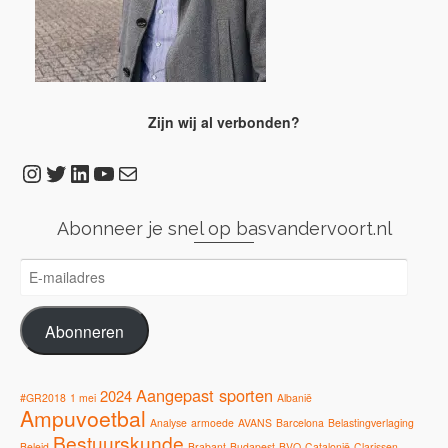
Zijn wij al verbonden?
Instagram
Twitter
LinkedIn
YouTube
E-mail
Abonneer je snel op basvandervoort.nl
E-
mailadres
Abonneren
Aangepast sporten
2024
#GR2018
1 mei
Albanië
Ampuvoetbal
Analyse
armoede
AVANS
Barcelona
Belastingverlaging
Bestuurskunde
Beleid
Brabant
Budapest
BVO
Catalonië
Clarissen