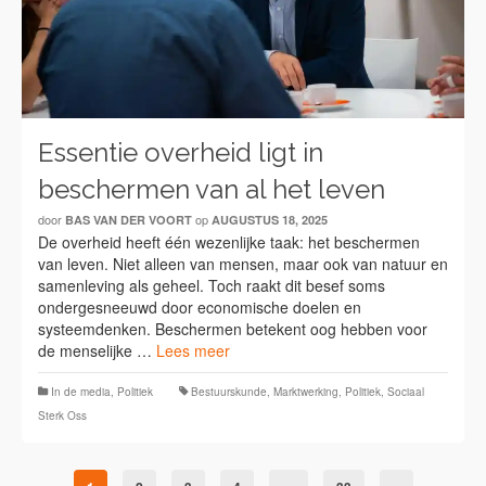
Essentie overheid ligt in
beschermen van al het leven
door
op
BAS VAN DER VOORT
AUGUSTUS 18, 2025
De overheid heeft één wezenlijke taak: het beschermen
van leven. Niet alleen van mensen, maar ook van natuur en
samenleving als geheel. Toch raakt dit besef soms
ondergesneeuwd door economische doelen en
systeemdenken. Beschermen betekent oog hebben voor
de menselijke …
Lees meer
In de media
,
Politiek
Bestuurskunde
,
Marktwerking
,
Politiek
,
Sociaal
Sterk Oss