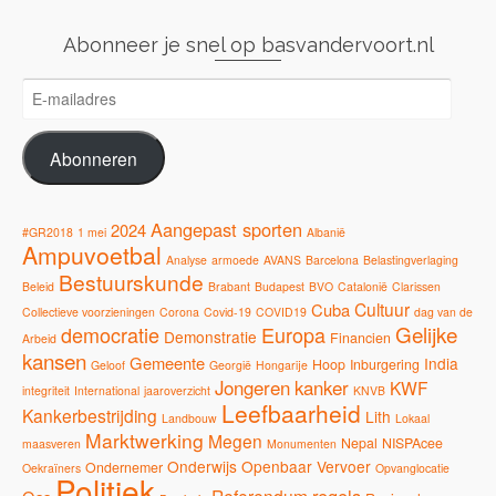
Abonneer je snel op basvandervoort.nl
E-
mailadres
Abonneren
Aangepast sporten
2024
#GR2018
1 mei
Albanië
Ampuvoetbal
Analyse
armoede
AVANS
Barcelona
Belastingverlaging
Bestuurskunde
Beleid
Brabant
Budapest
BVO
Catalonië
Clarissen
Cultuur
Cuba
Collectieve voorzieningen
Corona
Covid-19
COVID19
dag van de
Gelijke
democratie
Europa
Demonstratie
Financien
Arbeid
kansen
Gemeente
India
Hoop
Inburgering
Geloof
Georgië
Hongarije
Jongeren
kanker
KWF
integriteit
International
jaaroverzicht
KNVB
Leefbaarheid
Kankerbestrijding
Lith
Landbouw
Lokaal
Marktwerking
Megen
Nepal
NISPAcee
maasveren
Monumenten
Onderwijs
Openbaar Vervoer
Ondernemer
Oekraïners
Opvanglocatie
Politiek