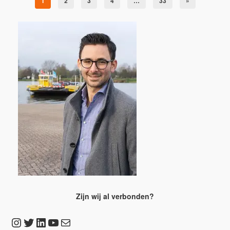
1
2
3
4
…
33
»
Zijn wij al verbonden?
Instagram
Twitter
LinkedIn
YouTube
E-mail