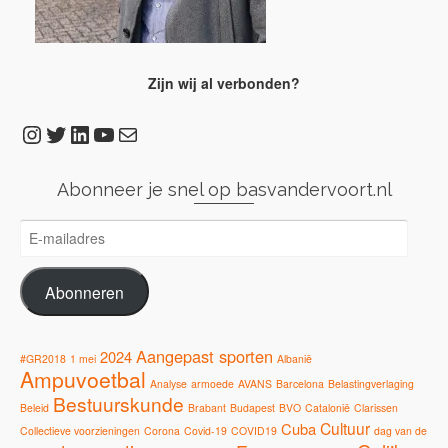
Zijn wij al verbonden?
Instagram
Twitter
LinkedIn
YouTube
E-mail
Abonneer je snel op basvandervoort.nl
E-
mailadres
Abonneren
Aangepast sporten
2024
#GR2018
1 mei
Albanië
Ampuvoetbal
Analyse
armoede
AVANS
Barcelona
Belastingverlaging
Bestuurskunde
Beleid
Brabant
Budapest
BVO
Catalonië
Clarissen
Cultuur
Cuba
Collectieve voorzieningen
Corona
Covid-19
COVID19
dag van de