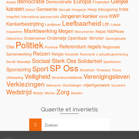
Gelijke
democratie
Europa
Demonstratie
Financien
Arbeid
kansen
Gemeente
India
Hoop
Inburgering
Geloof
Georgië
Hongarije
Jongeren
kanker
KWF
integriteit
International
jaaroverzicht
KNVB
Leefbaarheid
Kankerbestrijding
Lith
Landbouw
Lokaal
Marktwerking
Megen
Nepal
NISPAcee
maasveren
Monumenten
Onderwijs
Openbaar Vervoer
Ondernemer
Oekraïners
Opvanglocatie
Politiek
regels
Referendum
Oss
Regionale
Provincie
Reizen
Samenwerking
Religie
Revolutie
Roemenië
s
schuldhulpverlening
Sociaal Sterk Oss
Solidariteit
Servië
Slowakije
Speeltuinen
SP Oss
Sport
Sponsoring
Stockholm
Timisoara
Tirana
Veiligheid
Verenigingsleven
Uitwisseling
Verantwoordelijkheid
Verkiezingen
vrijwilligerswerk
Veteranen
Vluchtelingen
Vuurwerk
Zorg
Wedstrijd
Welzijn
Wonen
Zweden
Quaerite et invenietis